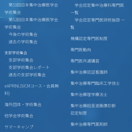
第53回日本集中治療医学会
学会認定集中治療科専門医
学術集会
一覧
第52回日本集中治療医学会
学会認定専門医研修施設 一
学術集会
覧
今後の学術集会
機構認定専門医制度
過去の学術集会
専門医動向
支部学術集会
支部学術集会
専門医共通講習
支部学術集会レポート
集中治療認証看護師
過去の支部学術集会
集中治療専門臨床工学技士
eAPRIN(JSICMコース・会員無
料)
集中治療理学療法士
海外団体・学術集会
集中治療超音波画像診断
認定制度
他学会学術集会
集中治療専門薬剤師
サマーキャンプ