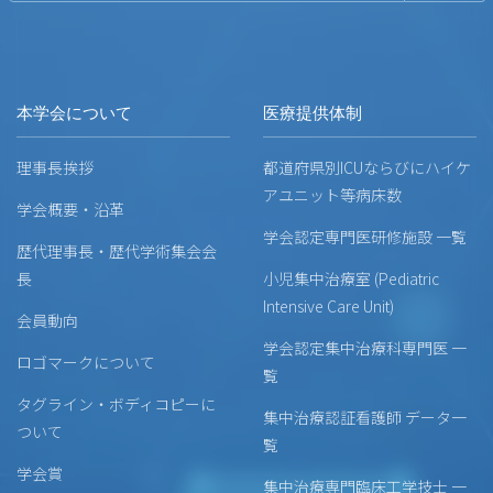
本学会について
医療提供体制
理事長挨拶
都道府県別ICUならびにハイケ
アユニット等病床数
学会概要・沿革
学会認定専門医研修施設 一覧
歴代理事長・歴代学術集会会
長
小児集中治療室 (Pediatric
Intensive Care Unit)
会員動向
学会認定集中治療科専門医 一
ロゴマークについて
覧
タグライン・ボディコピーに
集中治療認証看護師 データ一
ついて
覧
学会賞
集中治療専門臨床工学技士 一