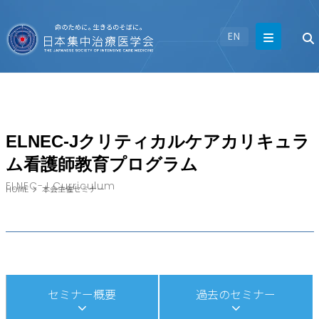
EN
ELNEC-Jクリティカルケアカリキュラ
ム看護師教育プログラム
ELNEC-J Curriculum
HOME
本会主催セミナー
セミナー概要
過去のセミナー