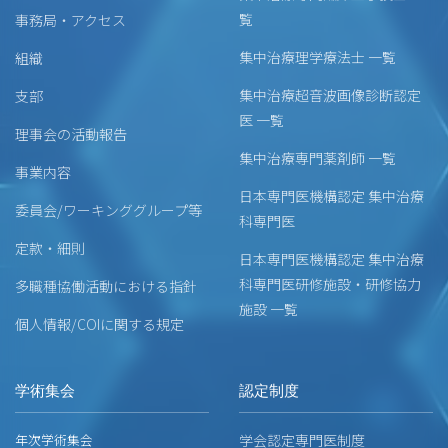
覧
事務局・アクセス
集中治療理学療法士 一覧
組織
集中治療超音波画像診断認定
支部
医 一覧
理事会の活動報告
集中治療専門薬剤師 一覧
事業内容
日本専門医機構認定 集中治療
委員会/ワーキンググループ等
科専門医
定款・細則
日本専門医機構認定 集中治療
科専門医研修施設・研修協力
多職種協働活動における指針
施設 一覧
個人情報/COIに関する規定
学術集会
認定制度
年次学術集会
学会認定専門医制度