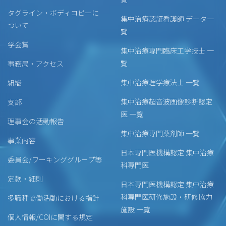
タグライン・ボディコピーに
集中治療認証看護師 データ一
ついて
覧
学会賞
集中治療専門臨床工学技士 一
覧
事務局・アクセス
集中治療理学療法士 一覧
組織
集中治療超音波画像診断認定
支部
医 一覧
理事会の活動報告
集中治療専門薬剤師 一覧
事業内容
日本専門医機構認定 集中治療
委員会/ワーキンググループ等
科専門医
定款・細則
日本専門医機構認定 集中治療
科専門医研修施設・研修協力
多職種協働活動における指針
施設 一覧
個人情報/COIに関する規定