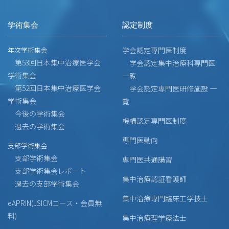
学術集会
認定制度
年次学術集会
学会認定専門医制度
第53回日本集中治療医学会
学会認定集中治療科専門医
学術集会
一覧
第52回日本集中治療医学会
学会認定専門医研修施設 一
学術集会
覧
今後の学術集会
機構認定専門医制度
過去の学術集会
専門医動向
支部学術集会
支部学術集会
専門医共通講習
支部学術集会レポート
集中治療認証看護師
過去の支部学術集会
集中治療専門臨床工学技士
eAPRIN(JSICMコース・会員無
料)
集中治療理学療法士