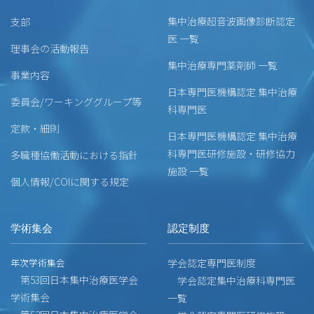
集中治療超音波画像診断認定
支部
医 一覧
理事会の活動報告
集中治療専門薬剤師 一覧
事業内容
日本専門医機構認定 集中治療
委員会/ワーキンググループ等
科専門医
定款・細則
日本専門医機構認定 集中治療
科専門医研修施設・研修協力
多職種協働活動における指針
施設 一覧
個人情報/COIに関する規定
学術集会
認定制度
年次学術集会
学会認定専門医制度
第53回日本集中治療医学会
学会認定集中治療科専門医
学術集会
一覧