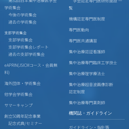
第52回日本集中治療医学会
学会認定専門医研修施設 一
学術集会
覧
今後の学術集会
機構認定専門医制度
過去の学術集会
専門医動向
支部学術集会
支部学術集会
専門医共通講習
支部学術集会レポート
集中治療認証看護師
過去の支部学術集会
集中治療専門臨床工学技士
eAPRIN(JSICMコース・会員無
料)
集中治療理学療法士
海外団体・学術集会
集中治療超音波画像診断
認定制度
他学会学術集会
集中治療専門薬剤師
サマーキャンプ
機関誌・ガイドライン
創立50周年記念事業
記念式典/セミナー
ガイドライン・指針等