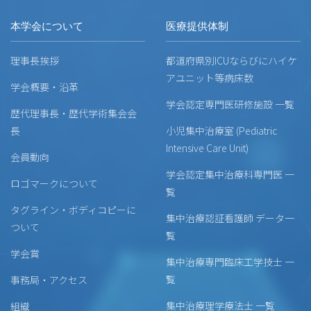
本学会について
医療提供体制
理事長挨拶
都道府県別ICUならびにハイケ
アユニット等病床数
学会概要・沿革
学会認定専門医研修施設 一覧
歴代理事長・歴代学術集会会
長
小児集中治療室 (Pediatric
Intensive Care Unit)
会員動向
学会認定集中治療科専門医 一
ロゴマークについて
覧
タグライン・ボディコピーに
集中治療認証看護師 データ一
ついて
覧
学会賞
集中治療専門臨床工学技士 一
覧
事務局・アクセス
集中治療理学療法士 一覧
組織