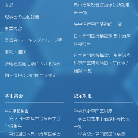
集中治療超音波画像診断認定
支部
医 一覧
理事会の活動報告
集中治療専門薬剤師 一覧
事業内容
日本専門医機構認定 集中治療
委員会/ワーキンググループ等
科専門医
定款・細則
日本専門医機構認定 集中治療
科専門医研修施設・研修協力
多職種協働活動における指針
施設 一覧
個人情報/COIに関する規定
学術集会
認定制度
年次学術集会
学会認定専門医制度
第53回日本集中治療医学会
学会認定集中治療科専門医
学術集会
一覧
第52回日本集中治療医学会
学会認定専門医研修施設 一