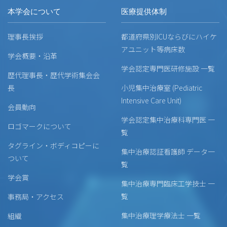
本学会について
医療提供体制
理事長挨拶
都道府県別ICUならびにハイケ
アユニット等病床数
学会概要・沿革
学会認定専門医研修施設 一覧
歴代理事長・歴代学術集会会
長
小児集中治療室 (Pediatric
Intensive Care Unit)
会員動向
学会認定集中治療科専門医 一
ロゴマークについて
覧
タグライン・ボディコピーに
集中治療認証看護師 データ一
ついて
覧
学会賞
集中治療専門臨床工学技士 一
覧
事務局・アクセス
集中治療理学療法士 一覧
組織