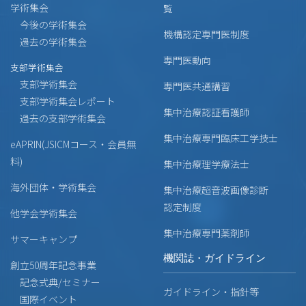
学術集会
覧
今後の学術集会
機構認定専門医制度
過去の学術集会
専門医動向
支部学術集会
支部学術集会
専門医共通講習
支部学術集会レポート
集中治療認証看護師
過去の支部学術集会
集中治療専門臨床工学技士
eAPRIN(JSICMコース・会員無
料)
集中治療理学療法士
海外団体・学術集会
集中治療超音波画像診断
認定制度
他学会学術集会
集中治療専門薬剤師
サマーキャンプ
機関誌・ガイドライン
創立50周年記念事業
記念式典/セミナー
ガイドライン・指針等
国際イベント