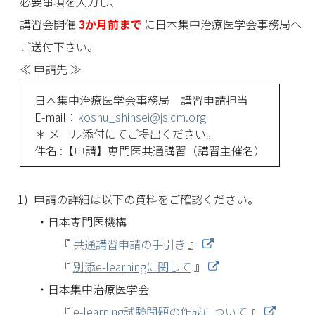
必要事項を入力し、
講習会開催
3か月前まで
に日本集中治療医学会事務局へ
ご送付下さい。
≪ 申請先 ≫
日本集中治療医学会事務局 講習申請担当
E-mail：
koshu_shinsei@jsicm.org
＊ メール添付にてご提出ください。
件名 :【申請】専門医共通講習（講習主催名）
申請の詳細は以下の資料をご確認ください。
日本専門医機構
『
共通講習申請の手引き
』
『
別添e-learningに関して
』
日本集中治療医学会
『
e-learning試験問題の作成について
』