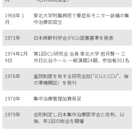
1968年 1
東北大学附属病院で重症系モニター装備の集
月
中治療部設立
1973年
日本麻酔科学会がICU設置基準を発表
1974年2月
第1回ICU研究会 会長 東北大学 岩月賢一 三
9日
井日比谷ホール 一般演題24題、参加者301名
1976年
査読制度を有する研究会誌("ICUとCCU"、後
の準機関誌）を発刊
1978年
集中治療管理加算発足
1979年
会則制定し日本集中治療医学会と改称、以
後、年1回の総会を開催