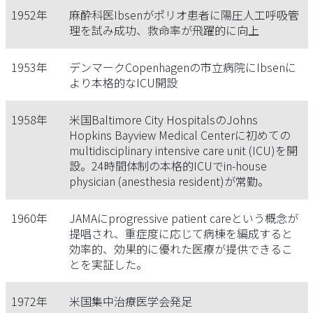
1952年
麻酔科医Ibsenがポリオ患者に陽圧人工呼吸管
理を試み成功、救命率が飛躍的に向上
1953年
デンマークCopenhagenの市立病院にIbsenに
より本格的なICU開設
1958年
米国Baltimore City HospitalsのJohns
Hopkins Bayview Medical Centerに初めての
multidisciplinary intensive care unit (ICU)を開
設。24時間体制の本格的ICUでin-house
physician (anesthesia resident)が常勤。
1960年
JAMAにprogressive patient careという概念が
提唱され、重症度に応じて病棟を編成すると
効率的、効果的に優れた医療が提供できるこ
とを実証した。
1972年
米国集中治療医学会発足