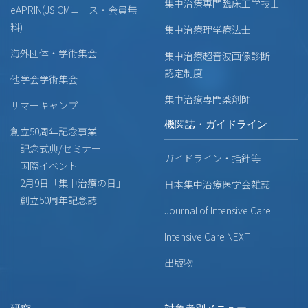
集中治療専門臨床工学技士
eAPRIN(JSICMコース・会員無
料)
集中治療理学療法士
海外団体・学術集会
集中治療超音波画像診断
認定制度
他学会学術集会
集中治療専門薬剤師
サマーキャンプ
機関誌・ガイドライン
創立50周年記念事業
記念式典/セミナー
ガイドライン・指針等
国際イベント
2月9日「集中治療の日」
日本集中治療医学会雑誌
創立50周年記念誌
Journal of Intensive Care
Intensive Care NEXT
出版物