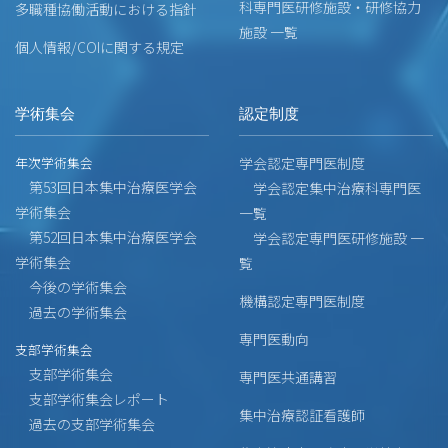
科専門医研修施設・研修協力
多職種協働活動における指針
施設 一覧
個人情報/COIに関する規定
学術集会
認定制度
年次学術集会
学会認定専門医制度
第53回日本集中治療医学会
学会認定集中治療科専門医
学術集会
一覧
第52回日本集中治療医学会
学会認定専門医研修施設 一
学術集会
覧
今後の学術集会
機構認定専門医制度
過去の学術集会
専門医動向
支部学術集会
支部学術集会
専門医共通講習
支部学術集会レポート
集中治療認証看護師
過去の支部学術集会