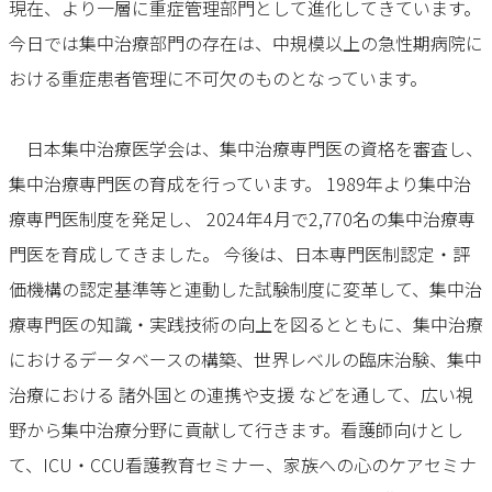
現在、より一層に重症管理部門として進化してきています。
今日では集中治療部門の存在は、中規模以上の急性期病院に
おける重症患者管理に不可欠のものとなっています。
日本集中治療医学会は、集中治療専門医の資格を審査し、
集中治療専門医の育成を行っています。 1989年より集中治
療専門医制度を発足し、 2024年4月で2,770名の集中治療専
門医を育成してきました。
今後は、日本専門医制認定・評
価機構の認定基準等と連動した試験制度に変革して、集中治
療専門医の知識・実践技術の向上を図るとともに、集中治療
におけるデータベースの構築、世界レベルの臨床治験、集中
治療における 諸外国との連携や支援 などを通して、広い視
野から集中治療分野に貢献して行きます。看護師向けとし
て、ICU・CCU看護教育セミナー、家族への心のケアセミナ