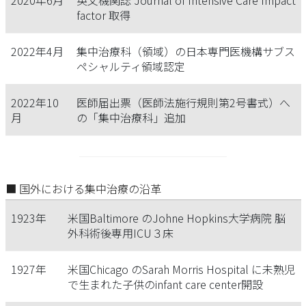
2020年6月
英文機関誌 Journal of Intensive Care Impact
factor 取得
2022年4月
集中治療科（領域）の日本専門医機構サブス
ペシャルティ領域認定
2022年10
医師届出票（医師法施行規則第2号書式）へ
月
の「集中治療科」追加
■ 国外における集中治療の沿革
1923年
米国Baltimore のJohne Hopkins大学病院 脳
外科術後専用ICU３床
1927年
米国Chicago のSarah Morris Hospital に未熟児
で生まれた子供のinfant care center開設