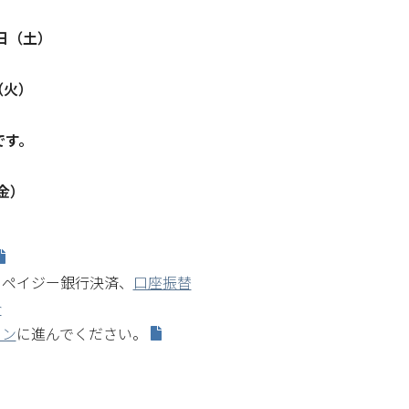
8日（土）
（火）
）
です。
（金）
、ペイジー銀行決済、
口座振替
合
イン
に進んでください。