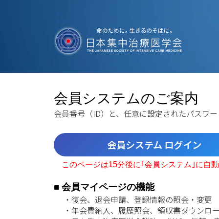
会員システムのご案内
会員番号（ID）と、任意に設定されたパスワ
会員システム ログイン
このページは15分後に｢会員システム｣に自
■ 会員マイページの機能
・復会、退会申請、登録情報の照会・変更
・年会費納入、履歴照会、領収書ダウンロ