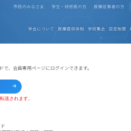
市民のみなさま
学生・研修医の方
医療従事者の方
学会について
医療提供体制
学術集会
認定制度
ードで、会員専用ページにログインできます。
動転送されます。
ード