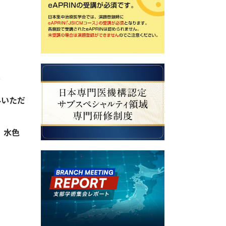
。
みいただ
、水色