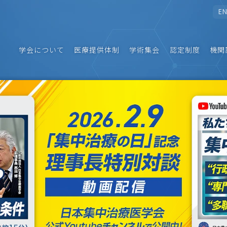
E
学会について
医療提供体制
学術集会
認定制度
機関