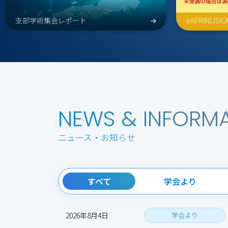
支部学術集会レポート
eAPRIN(J
NEWS & INFORM
ニュース・お知らせ
すべて
学会より
2026年8月4日
学会より