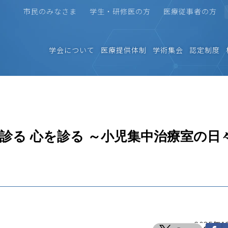
市民のみなさま
学生・研修医の方
医療従事者の方
学会について
医療提供体制
学術集会
認定制度
『命を診る 心を診る ～小児集中治療室の日
2025年1