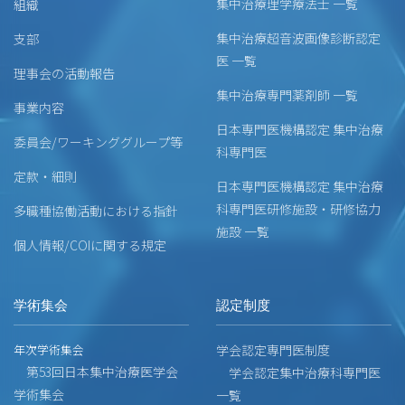
集中治療理学療法士 一覧
組織
集中治療超音波画像診断認定
支部
医 一覧
理事会の活動報告
集中治療専門薬剤師 一覧
事業内容
日本専門医機構認定 集中治療
委員会/ワーキンググループ等
科専門医
定款・細則
日本専門医機構認定 集中治療
科専門医研修施設・研修協力
多職種協働活動における指針
施設 一覧
個人情報/COIに関する規定
学術集会
認定制度
年次学術集会
学会認定専門医制度
第53回日本集中治療医学会
学会認定集中治療科専門医
学術集会
一覧