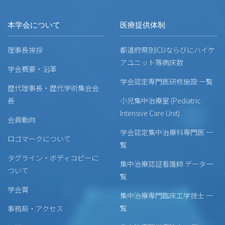
本学会について
医療提供体制
理事長挨拶
都道府県別ICUならびにハイケ
アユニット等病床数
学会概要・沿革
学会認定専門医研修施設 一覧
歴代理事長・歴代学術集会会
長
小児集中治療室 (Pediatric
Intensive Care Unit)
会員動向
学会認定集中治療科専門医 一
ロゴマークについて
覧
タグライン・ボディコピーに
集中治療認証看護師 データ一
ついて
覧
学会賞
集中治療専門臨床工学技士 一
覧
事務局・アクセス