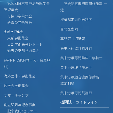
第52回日本集中治療医学会
学会認定専門医研修施設 一
学術集会
覧
今後の学術集会
機構認定専門医制度
過去の学術集会
専門医動向
支部学術集会
支部学術集会
専門医共通講習
支部学術集会レポート
集中治療認証看護師
過去の支部学術集会
集中治療専門臨床工学技士
eAPRIN(JSICMコース・会員無
料)
集中治療理学療法士
海外団体・学術集会
集中治療超音波画像診断
認定制度
他学会学術集会
集中治療専門薬剤師
サマーキャンプ
機関誌・ガイドライン
創立50周年記念事業
記念式典/セミナー