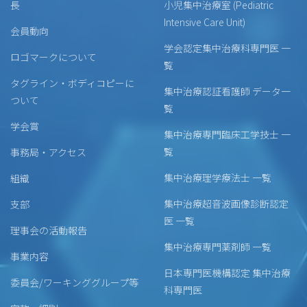
長
小児集中治療室 (Pediatric
Intensive Care Unit)
会員動向
学会認定集中治療科専門医 一
ロゴマークについて
覧
タグライン・ボディコピーに
集中治療認証看護師 データ一
ついて
覧
学会賞
集中治療専門臨床工学技士 一
覧
事務局・アクセス
集中治療理学療法士 一覧
組織
集中治療超音波画像診断認定
支部
医 一覧
理事会の活動報告
集中治療専門薬剤師 一覧
事業内容
日本専門医機構認定 集中治療
委員会/ワーキンググループ等
科専門医