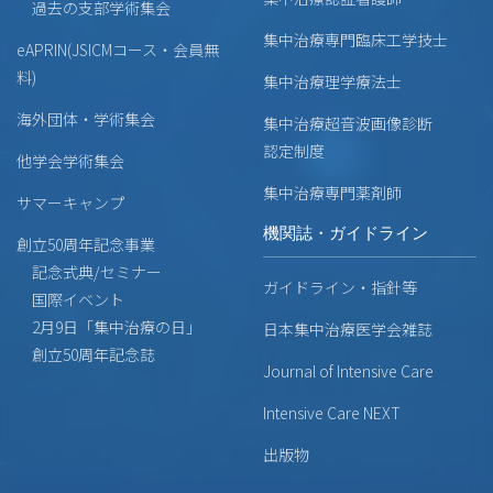
過去の支部学術集会
集中治療専門臨床工学技士
eAPRIN(JSICMコース・会員無
料)
集中治療理学療法士
海外団体・学術集会
集中治療超音波画像診断
認定制度
他学会学術集会
集中治療専門薬剤師
サマーキャンプ
機関誌・ガイドライン
創立50周年記念事業
記念式典/セミナー
ガイドライン・指針等
国際イベント
2月9日「集中治療の日」
日本集中治療医学会雑誌
創立50周年記念誌
Journal of Intensive Care
Intensive Care NEXT
出版物