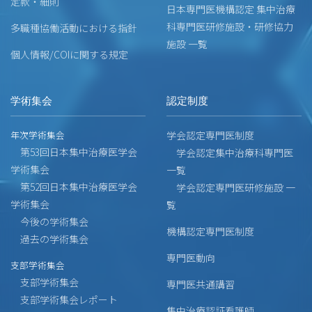
定款・細則
日本専門医機構認定 集中治療
科専門医研修施設・研修協力
多職種協働活動における指針
施設 一覧
個人情報/COIに関する規定
学術集会
認定制度
年次学術集会
学会認定専門医制度
第53回日本集中治療医学会
学会認定集中治療科専門医
学術集会
一覧
第52回日本集中治療医学会
学会認定専門医研修施設 一
学術集会
覧
今後の学術集会
機構認定専門医制度
過去の学術集会
専門医動向
支部学術集会
支部学術集会
専門医共通講習
支部学術集会レポート
集中治療認証看護師