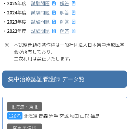
・
2025
年度
試験問題
解答
・
2024
年度
試験問題
解答
・
2023
年度
試験問題
解答
・
2022
年度
試験問題
解答
本試験問題の著作権は一般社団法人日本集中治療医学
会が所有しており、
二次利用は禁止いたします。
集中治療認証看護師 データ覧
北海道・東北
128名
北海道 青森 岩手 宮城 秋田 山形 福島
関東甲信越