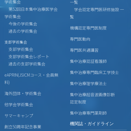
学術集会
一覧
第52回日本集中治療医学会
学会認定専門医研修施設 一
学術集会
覧
今後の学術集会
機構認定専門医制度
過去の学術集会
専門医動向
支部学術集会
支部学術集会
専門医共通講習
支部学術集会レポート
集中治療認証看護師
過去の支部学術集会
集中治療専門臨床工学技士
eAPRIN(JSICMコース・会員無
料)
集中治療理学療法士
海外団体・学術集会
集中治療超音波画像診断
認定制度
他学会学術集会
集中治療専門薬剤師
サマーキャンプ
機関誌・ガイドライン
創立50周年記念事業