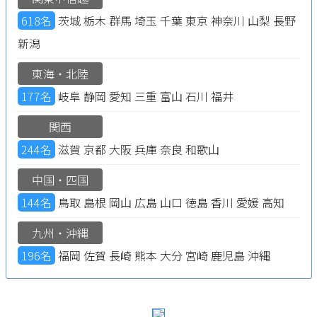
618名
茨城 栃木 群馬 埼玉 千葉 東京 神奈川 山梨 長野
新潟
東海・北陸
177名
岐阜 静岡 愛知 三重 富山 石川 福井
関西
244名
滋賀 京都 大阪 兵庫 奈良 和歌山
中国・四国
144名
鳥取 島根 岡山 広島 山口 徳島 香川 愛媛 高知
九州・沖縄
196名
福岡 佐賀 長崎 熊本 大分 宮崎 鹿児島 沖縄