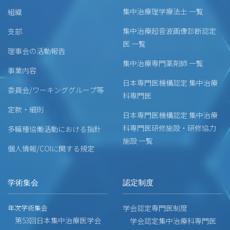
集中治療理学療法士 一覧
組織
集中治療超音波画像診断認定
支部
医 一覧
理事会の活動報告
集中治療専門薬剤師 一覧
事業内容
日本専門医機構認定 集中治療
委員会/ワーキンググループ等
科専門医
定款・細則
日本専門医機構認定 集中治療
科専門医研修施設・研修協力
多職種協働活動における指針
施設 一覧
個人情報/COIに関する規定
学術集会
認定制度
年次学術集会
学会認定専門医制度
第53回日本集中治療医学会
学会認定集中治療科専門医