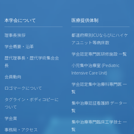
本学会について
医療提供体制
理事長挨拶
都道府県別ICUならびにハイケ
アユニット等病床数
学会概要・沿革
学会認定専門医研修施設 一覧
歴代理事長・歴代学術集会会
長
小児集中治療室 (Pediatric
Intensive Care Unit)
会員動向
学会認定集中治療科専門医 一
ロゴマークについて
覧
タグライン・ボディコピーに
集中治療認証看護師 データ一
ついて
覧
学会賞
集中治療専門臨床工学技士 一
覧
事務局・アクセス