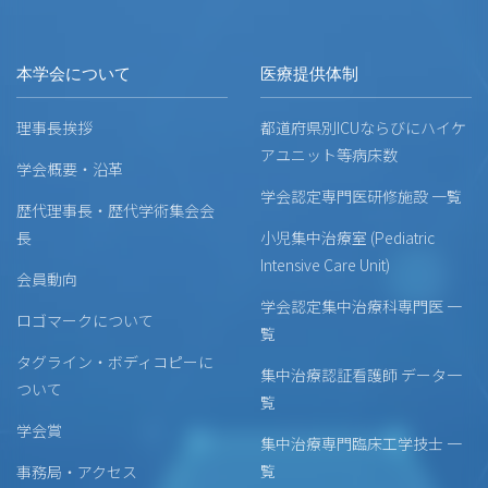
本学会について
医療提供体制
理事長挨拶
都道府県別ICUならびにハイケ
アユニット等病床数
学会概要・沿革
学会認定専門医研修施設 一覧
歴代理事長・歴代学術集会会
長
小児集中治療室 (Pediatric
Intensive Care Unit)
会員動向
学会認定集中治療科専門医 一
ロゴマークについて
覧
タグライン・ボディコピーに
集中治療認証看護師 データ一
ついて
覧
学会賞
集中治療専門臨床工学技士 一
覧
事務局・アクセス