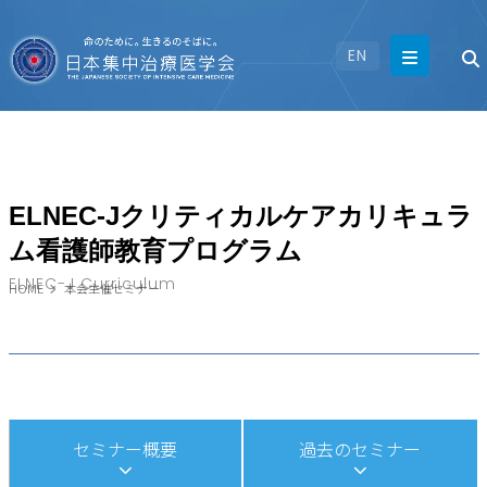
EN
ELNEC-Jクリティカルケアカリキュラ
ム看護師教育プログラム
ELNEC-J Curriculum
HOME
本会主催セミナー
セミナー概要
過去のセミナー