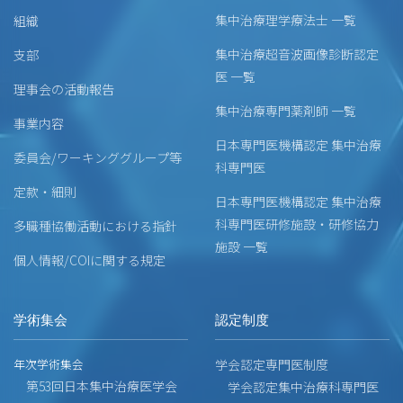
集中治療理学療法士 一覧
組織
集中治療超音波画像診断認定
支部
医 一覧
理事会の活動報告
集中治療専門薬剤師 一覧
事業内容
日本専門医機構認定 集中治療
委員会/ワーキンググループ等
科専門医
定款・細則
日本専門医機構認定 集中治療
科専門医研修施設・研修協力
多職種協働活動における指針
施設 一覧
個人情報/COIに関する規定
学術集会
認定制度
年次学術集会
学会認定専門医制度
第53回日本集中治療医学会
学会認定集中治療科専門医