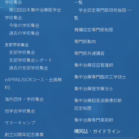
学術集会
一覧
第52回日本集中治療医学会
学会認定専門医研修施設 一
学術集会
覧
今後の学術集会
機構認定専門医制度
過去の学術集会
専門医動向
支部学術集会
支部学術集会
専門医共通講習
支部学術集会レポート
集中治療認証看護師
過去の支部学術集会
集中治療専門臨床工学技士
eAPRIN(JSICMコース・会員無
料)
集中治療理学療法士
海外団体・学術集会
集中治療超音波画像診断
認定制度
他学会学術集会
集中治療専門薬剤師
サマーキャンプ
機関誌・ガイドライン
創立50周年記念事業