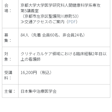
会
京都大学大学医学研究科人間健康科学系専攻
場：
第5講義室
（京都市左京区聖護院川原町53）
≫交通アクセスのご案内（
PDF
）
募
84人（先着 会員60名、非会員24名）
集：
対
クリティカルケア領域における臨床経験2年目以
象：
上の看護師
受講
16,200円 （税込）
料：
主催：
日本集中治療医学会