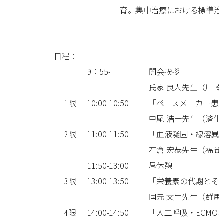
育。集中治療における標準
日程：
9：55-
開会挨拶
氏家 良人先生（川
1限
10:00-10:50
「ペースメーカー患
中尾 浩一先生（済
2限
11:00-11:50
「血液凝固・線溶異
石倉 宏恭先生（福
11:50-13:00
昼休憩
3限
13:00-13:50
「栄養素の代謝とそ
国元 文生先生（群
4限
14:00-14:50
「人工呼吸・ECM