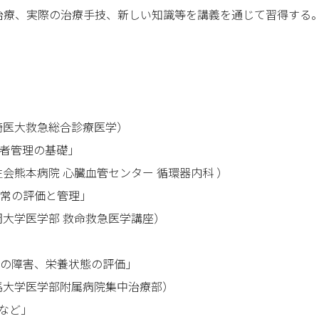
治療、実際の治療手技、新しい知識等を講義を通じて習得する
崎医大救急総合診療医学）
者管理の基礎」
生会熊本病院 心臓血管センター 循環器内科 ）
常の評価と管理」
岡大学医学部 救命救急医学講座）
の障害、栄養状態の評価」
馬大学医学部附属病院集中治療部）
Oなど」