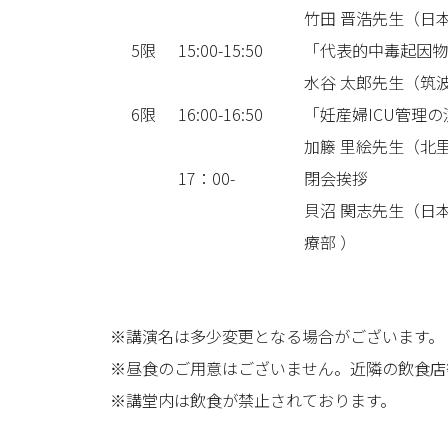
竹田 晋浩先生（日
5限
15:00-15:50
「代表的中毒起因物
水谷 太郎先生（筑
6限
16:00-16:50
「妊産婦ICU管理
加籐 里絵先生（北
17：00-
閉会挨拶
貝沼 関志先生（日
療部 ）
※講演名は多少変更となる場合がございます。
※昼食のご用意はございません。近隣の飲食店
※講堂内は飲食が禁止されております。