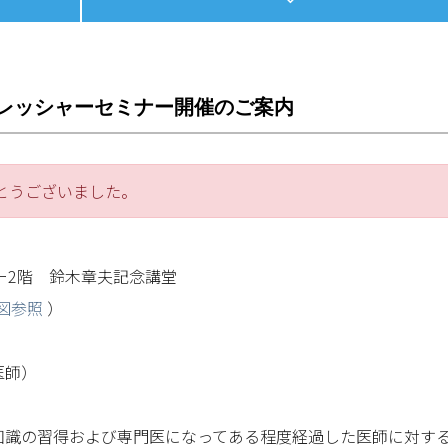
フレッシャーセミナー開催のご案内
とうございました。
ー2階 鈴木章夫記念講堂
図参照
）
医師）
知識の習得および専門医になってある程度経過した医師に対す