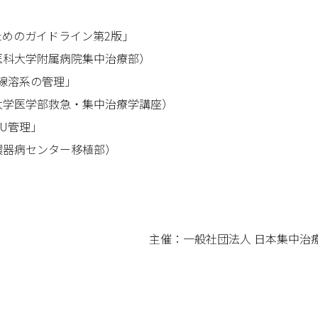
療のためのガイドライン第2版」
医科大学附属病院集中治療部）
固線溶系の管理」
大学医学部救急・集中治療学講座）
CU管理」
環器病センター移植部）
主催：一般社団法人 日本集中治