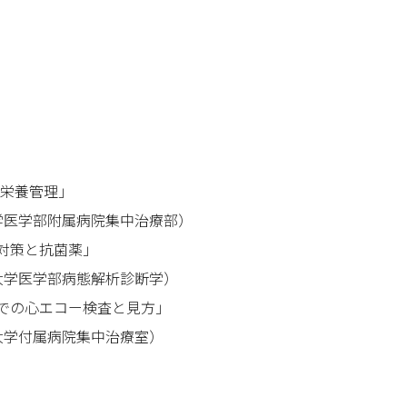
栄養管理」
学医学部附属病院集中治療部）
染対策と抗菌薬」
大学医学部病態解析診断学）
ドでの心エコー検査と見方」
大学付属病院集中治療室）