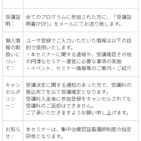
受講証
全てのプログラムに参加された方に、「受講証
明：
明書(PDF)」をメールにてお送り致します。
個人情
ユーザ登録でご入力いただいた情報は以下の目
報の取
的で使用いたします。
扱いに
・本セミナーに関する連絡や、受講確認その他
つい
の円滑なセミナー運営に必要な事項の実施
て：
・イベント、セミナー情報等のご案内・ご紹介
キャン
受講決定に関する通知のあった方で、受講料の
セルポ
振込完了を以て受講確定となります。
リシ
受講料入金後に参加登録をキャンセルされても
ー：
受講料のご返却はできません。
ご了承いただきますようお願い申し上げます。
お知ら
本セミナーは、集中治療認証看護師制度の指定
せ：
研修となります。