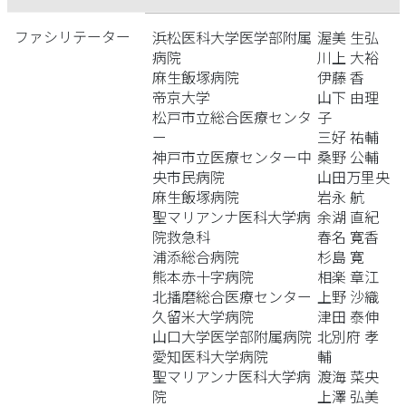
ファシリテーター
浜松医科大学医学部附属
渥美 生弘
病院
川上 大裕
麻生飯塚病院
伊藤 香
帝京大学
山下 由理
松戸市立総合医療センタ
子
ー
三好 祐輔
神戸市立医療センター中
桑野 公輔
央市民病院
山田万里央
麻生飯塚病院
岩永 航
聖マリアンナ医科大学病
余湖 直紀
院救急科
春名 寛香
浦添総合病院
杉島 寛
熊本赤十字病院
相楽 章江
北播磨総合医療センター
上野 沙織
久留米大学病院
津田 泰伸
山口大学医学部附属病院
北別府 孝
愛知医科大学病院
輔
聖マリアンナ医科大学病
渡海 菜央
院
上澤 弘美