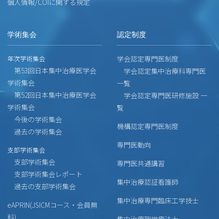
個人情報/COIに関する規定
学術集会
認定制度
年次学術集会
学会認定専門医制度
第53回日本集中治療医学会
学会認定集中治療科専門医
学術集会
一覧
第52回日本集中治療医学会
学会認定専門医研修施設 一
学術集会
覧
今後の学術集会
機構認定専門医制度
過去の学術集会
専門医動向
支部学術集会
支部学術集会
専門医共通講習
支部学術集会レポート
集中治療認証看護師
過去の支部学術集会
集中治療専門臨床工学技士
eAPRIN(JSICMコース・会員無
料)
集中治療理学療法士