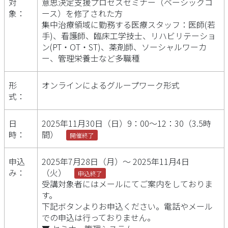
対
意思決定支援プロセスセミナー（ベーシックコ
象：
ース）を修了された方
集中治療領域に勤務する医療スタッフ：医師(若
手)、看護師、臨床工学技士、リハビリテーショ
ン(PT・OT・ST)、薬剤師、ソーシャルワーカ
ー、管理栄養士など多職種
形
オンラインによるグループワーク形式
式：
日
2025年11月30日（日）9：00〜12：30（3.5時
時：
間）
開催終了
申込
2025年7月28日（月）～ 2025年11月4日
み：
（火）
申込終了
受講対象者にはメールにてご案内をしておりま
す。
下記ボタンよりお申込ください。電話やメール
での申込は行っておりません。