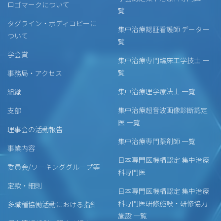
ロゴマークについて
覧
タグライン・ボディコピーに
集中治療認証看護師 データ一
ついて
覧
学会賞
集中治療専門臨床工学技士 一
覧
事務局・アクセス
集中治療理学療法士 一覧
組織
集中治療超音波画像診断認定
支部
医 一覧
理事会の活動報告
集中治療専門薬剤師 一覧
事業内容
日本専門医機構認定 集中治療
委員会/ワーキンググループ等
科専門医
定款・細則
日本専門医機構認定 集中治療
科専門医研修施設・研修協力
多職種協働活動における指針
施設 一覧