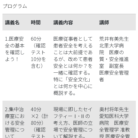
プログラム
講義名
時間
講義内容
講師
1.医療安
60分
医療従事者として
荒井有美先生
全の基本
（確認
患者安全を考える
北里大学病
を確認し
テスト
ことは大前提であ
院 医療の
よう！
10分を
るが、改めて患者
質・安全推進
含む）
安全とは何か？を
室 副室長
一緒に確認する。
医療安全管理
特に「安全文化」
者
とは何かを中心に
概説する。
2.集中治
40分
現場に即したセイ
奥村将年先生
療室にお
×2（計
フティーⅠ･Ⅱの
愛知医科大学
ける安全
80分）
考え方、医師の立
病院 医療安
管理につ
（確認
場で安全管理につ
全管理学 准教
いて
テスト
いて解説する。
授 医療安全管