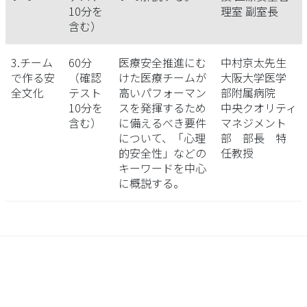
10分を
理室 副室長
含む）
3.チーム
60分
医療安全推進にむ
中村京太先生
で作る安
（確認
けた医療チームが
大阪大学医学
全文化
テスト
高いパフォーマン
部附属病院
10分を
スを発揮するため
中央クオリティ
含む）
に備えるべき要件
マネジメント
について、「心理
部 部長 特
的安全性」などの
任教授
キーワードを中心
に概説する。