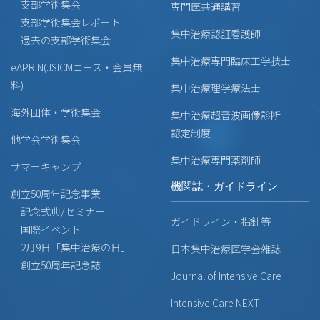
支部学術集会
専門医共通講習
支部学術集会レポート
集中治療認証看護師
過去の支部学術集会
集中治療専門臨床工学技士
eAPRIN(JSICMコース・会員無
料)
集中治療理学療法士
海外団体・学術集会
集中治療超音波画像診断
認定制度
他学会学術集会
集中治療専門薬剤師
サマーキャンプ
機関誌・ガイドライン
創立50周年記念事業
記念式典/セミナー
ガイドライン・指針等
国際イベント
2月9日「集中治療の日」
日本集中治療医学会雑誌
創立50周年記念誌
Journal of Intensive Care
Intensive Care NEXT