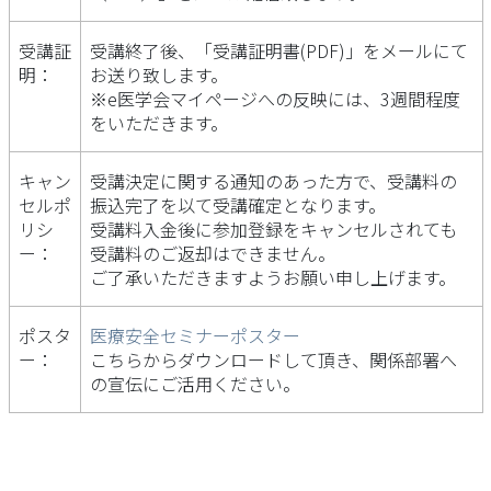
受講証
受講終了後、「受講証明書(PDF)」をメールにて
明：
お送り致します。
※e医学会マイページへの反映には、3週間程度
をいただきます。
キャン
受講決定に関する通知のあった方で、受講料の
セルポ
振込完了を以て受講確定となります。
リシ
受講料入金後に参加登録をキャンセルされても
ー：
受講料のご返却はできません。
ご了承いただきますようお願い申し上げます。
ポスタ
医療安全セミナーポスター
ー：
こちらからダウンロードして頂き、関係部署へ
の宣伝にご活用ください。