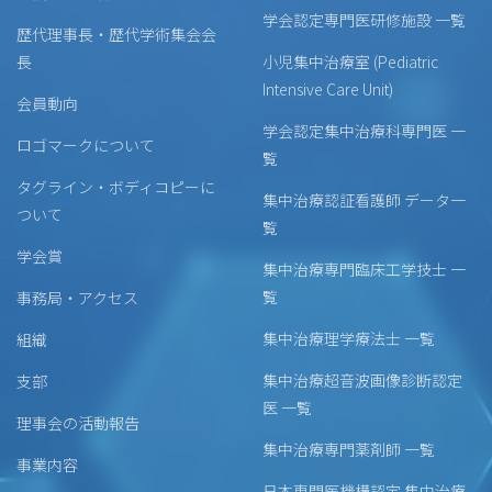
学会認定専門医研修施設 一覧
歴代理事長・歴代学術集会会
長
小児集中治療室 (Pediatric
Intensive Care Unit)
会員動向
学会認定集中治療科専門医 一
ロゴマークについて
覧
タグライン・ボディコピーに
集中治療認証看護師 データ一
ついて
覧
学会賞
集中治療専門臨床工学技士 一
覧
事務局・アクセス
集中治療理学療法士 一覧
組織
集中治療超音波画像診断認定
支部
医 一覧
理事会の活動報告
集中治療専門薬剤師 一覧
事業内容
日本専門医機構認定 集中治療