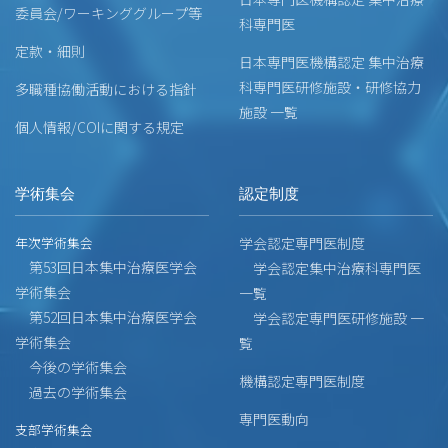
委員会/ワーキンググループ等
科専門医
定款・細則
日本専門医機構認定 集中治療
科専門医研修施設・研修協力
多職種協働活動における指針
施設 一覧
個人情報/COIに関する規定
学術集会
認定制度
年次学術集会
学会認定専門医制度
第53回日本集中治療医学会
学会認定集中治療科専門医
学術集会
一覧
第52回日本集中治療医学会
学会認定専門医研修施設 一
学術集会
覧
今後の学術集会
機構認定専門医制度
過去の学術集会
専門医動向
支部学術集会