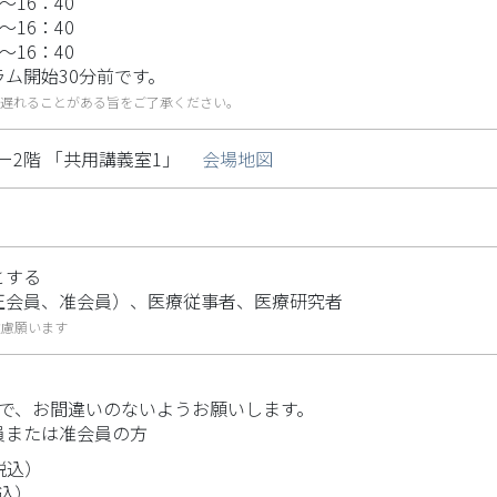
～16：40
～16：40
～16：40
ム開始30分前です。
が遅れることがある旨をご了承ください。
ワー2階 「共用講義室1」
会場地図
とする
正会員、准会員）、医療従事者、医療研究者
遠慮願います
で、お間違いのないようお願いします。
員または准会員の方
費税込）
税込）