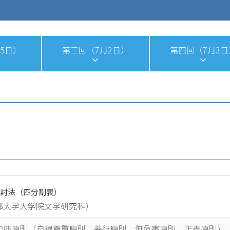
5日）
第三回（7月2日）
第四回（7月3日
討法（四分割表）
都大学大学院文学研究科）
の四原則（自律尊重原則、善行原則、無危害原則、正義原則）