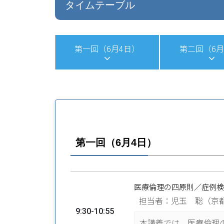
タイムテーブル
第一回（6月4日）
第二回（6月
第一回（6月4日）
医療倫理の四原則／症例検
担当者：児玉 聡（京
9:30-10:55
本講義では、医療倫理