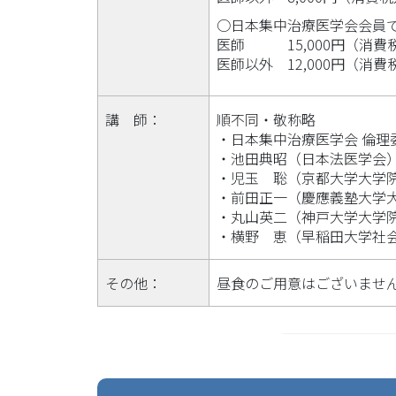
○日本集中治療医学会会員
医師
15,000円（消
医師以外
12,000円（消
講 師：
順不同・敬称略
・日本集中治療医学会 倫理
・池田典昭（日本法医学会
・児玉 聡（京都大学大学
・前田正一（慶應義塾大学
・丸山英二（神戸大学大学
・横野 恵（早稲田大学社
その他：
昼食のご用意はございませ