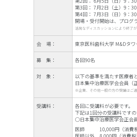
第2回： 6月5日（日）9：30
第3回： 7月2日（土）9：30
第4回： 7月3日（日）9：30
開場・受付開始は、プログラ
活発なディスカッションにより終了
会 場：
東京医科歯科大学 M&Dタ
募 集：
各回90名
対 象：
以下の基準を満たす医療者
日本集中治療医学会会員（
※企業、その他一般の方の受講はご
受講料：
各回に受講料が必要です。
下記は
1回分の受講料
ですの
○日本集中治療医学会正会
医師
10,000円（消
医師以外
8,000円（消費