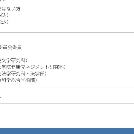
ではない方
費税込）
費税込）
委員会委員
）
院文学研究科）
大学院健康マネジメント研究科）
院法学研究科・法学部）
会科学総合学術院）
ん