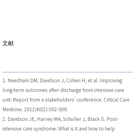
文献
1. Needham DM, Davidson J, Cohen H, et al. Improving
long-term outcomes after discharge from intensive care
unit: Report from a stakeholders' conference. Critical Care
Medicine. 2012;40(2):502-509.
2. Davidson JE, Harvey MA, Schuller J, Black G. Post-
intensive care syndrome: What is it and how to help