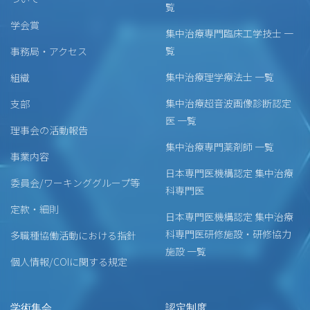
覧
学会賞
集中治療専門臨床工学技士 一
覧
事務局・アクセス
集中治療理学療法士 一覧
組織
集中治療超音波画像診断認定
支部
医 一覧
理事会の活動報告
集中治療専門薬剤師 一覧
事業内容
日本専門医機構認定 集中治療
委員会/ワーキンググループ等
科専門医
定款・細則
日本専門医機構認定 集中治療
科専門医研修施設・研修協力
多職種協働活動における指針
施設 一覧
個人情報/COIに関する規定
学術集会
認定制度