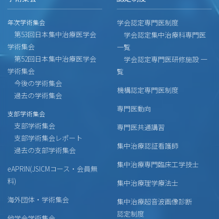
年次学術集会
学会認定専門医制度
第53回日本集中治療医学会
学会認定集中治療科専門医
学術集会
一覧
第52回日本集中治療医学会
学会認定専門医研修施設 一
学術集会
覧
今後の学術集会
機構認定専門医制度
過去の学術集会
専門医動向
支部学術集会
支部学術集会
専門医共通講習
支部学術集会レポート
集中治療認証看護師
過去の支部学術集会
集中治療専門臨床工学技士
eAPRIN(JSICMコース・会員無
料)
集中治療理学療法士
海外団体・学術集会
集中治療超音波画像診断
認定制度
他学会学術集会