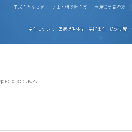
市民のみなさま
学生・研修医の方
医療従事者の方
学会について
医療提供体制
学術集会
認定制度
ecialist ; JICPS