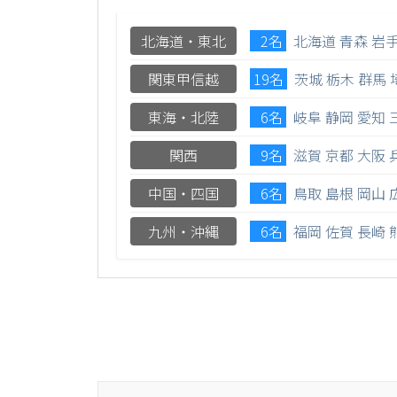
北海道・東北
2名
北海道
青森
岩
関東甲信越
19名
茨城
栃木
群馬
東海・北陸
6名
岐阜
静岡
愛知
関西
9名
滋賀
京都
大阪
中国・四国
6名
鳥取
島根
岡山
九州・沖縄
6名
福岡
佐賀
長崎