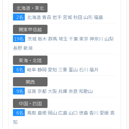
北海道・東北
2名
北海道
青森
岩手
宮城
秋田
山形
福島
関東甲信越
19名
茨城
栃木
群馬
埼玉
千葉
東京
神奈川
山梨
長野
新潟
東海・北陸
6名
岐阜
静岡
愛知
三重
富山
石川
福井
関西
9名
滋賀
京都
大阪
兵庫
奈良
和歌山
中国・四国
6名
鳥取
島根
岡山
広島
山口
徳島
香川
愛媛
高
知