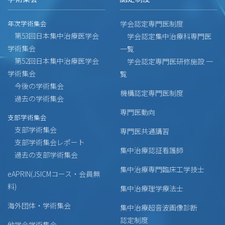
年次学術集会
学会認定専門医制度
第53回日本集中治療医学会
学会認定集中治療科専門医
学術集会
一覧
第52回日本集中治療医学会
学会認定専門医研修施設 一
学術集会
覧
今後の学術集会
機構認定専門医制度
過去の学術集会
専門医動向
支部学術集会
支部学術集会
専門医共通講習
支部学術集会レポート
集中治療認証看護師
過去の支部学術集会
集中治療専門臨床工学技士
eAPRIN(JSICMコース・会員無
料)
集中治療理学療法士
海外団体・学術集会
集中治療超音波画像診断
認定制度
他学会学術集会