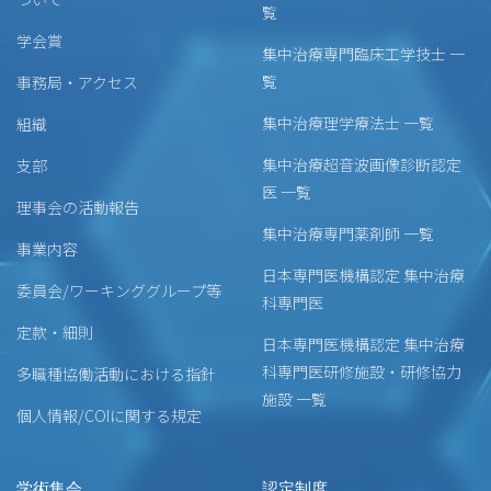
覧
学会賞
集中治療専門臨床工学技士 一
覧
事務局・アクセス
集中治療理学療法士 一覧
組織
集中治療超音波画像診断認定
支部
医 一覧
理事会の活動報告
集中治療専門薬剤師 一覧
事業内容
日本専門医機構認定 集中治療
委員会/ワーキンググループ等
科専門医
定款・細則
日本専門医機構認定 集中治療
科専門医研修施設・研修協力
多職種協働活動における指針
施設 一覧
個人情報/COIに関する規定
学術集会
認定制度