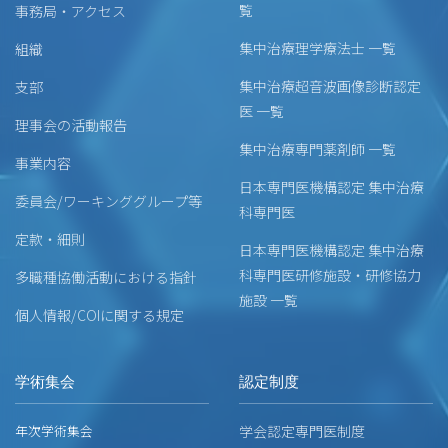
覧
事務局・アクセス
集中治療理学療法士 一覧
組織
集中治療超音波画像診断認定
支部
医 一覧
理事会の活動報告
集中治療専門薬剤師 一覧
事業内容
日本専門医機構認定 集中治療
委員会/ワーキンググループ等
科専門医
定款・細則
日本専門医機構認定 集中治療
科専門医研修施設・研修協力
多職種協働活動における指針
施設 一覧
個人情報/COIに関する規定
学術集会
認定制度
年次学術集会
学会認定専門医制度