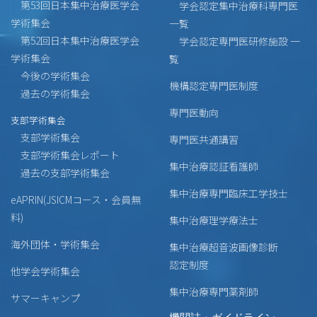
第53回日本集中治療医学会
学会認定集中治療科専門医
学術集会
一覧
第52回日本集中治療医学会
学会認定専門医研修施設 一
学術集会
覧
今後の学術集会
機構認定専門医制度
過去の学術集会
専門医動向
支部学術集会
支部学術集会
専門医共通講習
支部学術集会レポート
集中治療認証看護師
過去の支部学術集会
集中治療専門臨床工学技士
eAPRIN(JSICMコース・会員無
料)
集中治療理学療法士
海外団体・学術集会
集中治療超音波画像診断
認定制度
他学会学術集会
集中治療専門薬剤師
サマーキャンプ