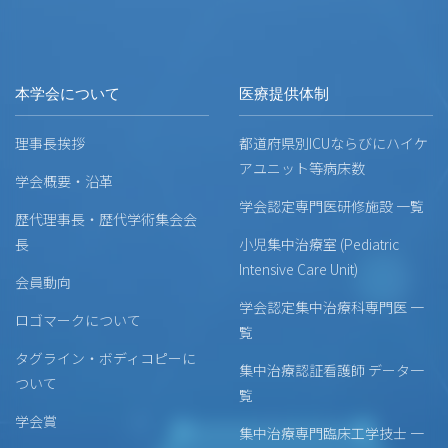
本学会について
医療提供体制
理事長挨拶
都道府県別ICUならびにハイケ
アユニット等病床数
学会概要・沿革
学会認定専門医研修施設 一覧
歴代理事長・歴代学術集会会
長
小児集中治療室 (Pediatric
Intensive Care Unit)
会員動向
学会認定集中治療科専門医 一
ロゴマークについて
覧
タグライン・ボディコピーに
集中治療認証看護師 データ一
ついて
覧
学会賞
集中治療専門臨床工学技士 一