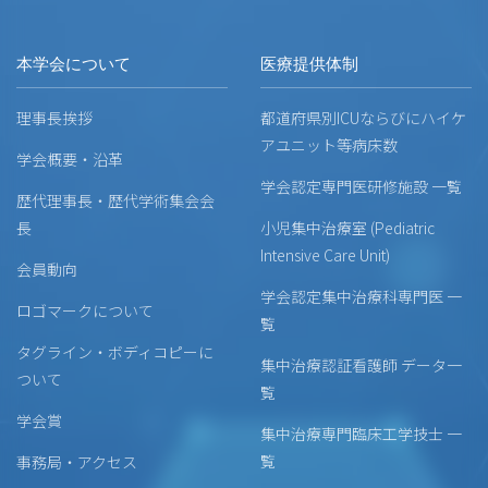
本学会について
医療提供体制
理事長挨拶
都道府県別ICUならびにハイケ
アユニット等病床数
学会概要・沿革
学会認定専門医研修施設 一覧
歴代理事長・歴代学術集会会
長
小児集中治療室 (Pediatric
Intensive Care Unit)
会員動向
学会認定集中治療科専門医 一
ロゴマークについて
覧
タグライン・ボディコピーに
集中治療認証看護師 データ一
ついて
覧
学会賞
集中治療専門臨床工学技士 一
覧
事務局・アクセス