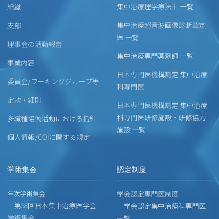
集中治療理学療法士 一覧
組織
集中治療超音波画像診断認定
支部
医 一覧
理事会の活動報告
集中治療専門薬剤師 一覧
事業内容
日本専門医機構認定 集中治療
委員会/ワーキンググループ等
科専門医
定款・細則
日本専門医機構認定 集中治療
科専門医研修施設・研修協力
多職種協働活動における指針
施設 一覧
個人情報/COIに関する規定
学術集会
認定制度
年次学術集会
学会認定専門医制度
第53回日本集中治療医学会
学会認定集中治療科専門医
学術集会
一覧