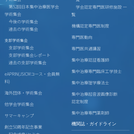
第52回日本集中治療医学会
学会認定専門医研修施設 一
学術集会
覧
今後の学術集会
機構認定専門医制度
過去の学術集会
専門医動向
支部学術集会
支部学術集会
専門医共通講習
支部学術集会レポート
集中治療認証看護師
過去の支部学術集会
集中治療専門臨床工学技士
eAPRIN(JSICMコース・会員無
料)
集中治療理学療法士
海外団体・学術集会
集中治療超音波画像診断
認定制度
他学会学術集会
集中治療専門薬剤師
サマーキャンプ
機関誌・ガイドライン
創立50周年記念事業