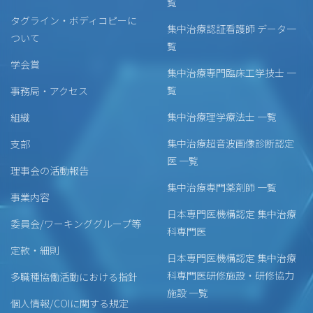
覧
タグライン・ボディコピーに
集中治療認証看護師 データ一
ついて
覧
学会賞
集中治療専門臨床工学技士 一
覧
事務局・アクセス
集中治療理学療法士 一覧
組織
集中治療超音波画像診断認定
支部
医 一覧
理事会の活動報告
集中治療専門薬剤師 一覧
事業内容
日本専門医機構認定 集中治療
委員会/ワーキンググループ等
科専門医
定款・細則
日本専門医機構認定 集中治療
科専門医研修施設・研修協力
多職種協働活動における指針
施設 一覧
個人情報/COIに関する規定