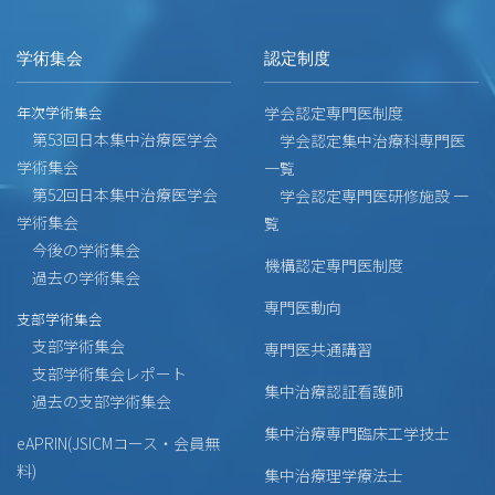
学術集会
認定制度
年次学術集会
学会認定専門医制度
第53回日本集中治療医学会
学会認定集中治療科専門医
学術集会
一覧
第52回日本集中治療医学会
学会認定専門医研修施設 一
学術集会
覧
今後の学術集会
機構認定専門医制度
過去の学術集会
専門医動向
支部学術集会
支部学術集会
専門医共通講習
支部学術集会レポート
集中治療認証看護師
過去の支部学術集会
集中治療専門臨床工学技士
eAPRIN(JSICMコース・会員無
料)
集中治療理学療法士