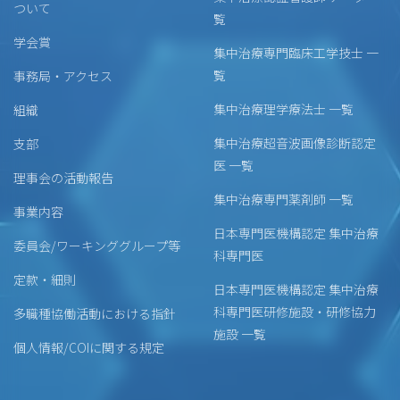
ついて
覧
学会賞
集中治療専門臨床工学技士 一
覧
事務局・アクセス
集中治療理学療法士 一覧
組織
集中治療超音波画像診断認定
支部
医 一覧
理事会の活動報告
集中治療専門薬剤師 一覧
事業内容
日本専門医機構認定 集中治療
委員会/ワーキンググループ等
科専門医
定款・細則
日本専門医機構認定 集中治療
科専門医研修施設・研修協力
多職種協働活動における指針
施設 一覧
個人情報/COIに関する規定