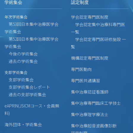
学術集会
認定制度
年次学術集会
学会認定専門医制度
第53回日本集中治療医学会
学会認定集中治療科専門医
学術集会
一覧
第52回日本集中治療医学会
学会認定専門医研修施設 一
学術集会
覧
今後の学術集会
機構認定専門医制度
過去の学術集会
専門医動向
支部学術集会
支部学術集会
専門医共通講習
支部学術集会レポート
集中治療認証看護師
過去の支部学術集会
集中治療専門臨床工学技士
eAPRIN(JSICMコース・会員無
料)
集中治療理学療法士
海外団体・学術集会
集中治療超音波画像診断
認定制度