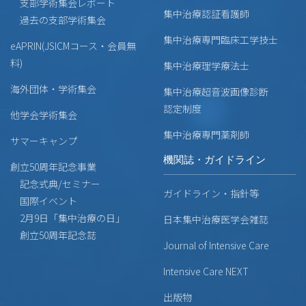
支部学術集会レポート
集中治療認証看護師
過去の支部学術集会
集中治療専門臨床工学技士
eAPRIN(JSICMコース・会員無
料)
集中治療理学療法士
海外団体・学術集会
集中治療超音波画像診断
認定制度
他学会学術集会
集中治療専門薬剤師
サマーキャンプ
機関誌・ガイドライン
創立50周年記念事業
記念式典/セミナー
ガイドライン・指針等
国際イベント
2月9日「集中治療の日」
日本集中治療医学会雑誌
創立50周年記念誌
Journal of Intensive Care
Intensive Care NEXT
出版物