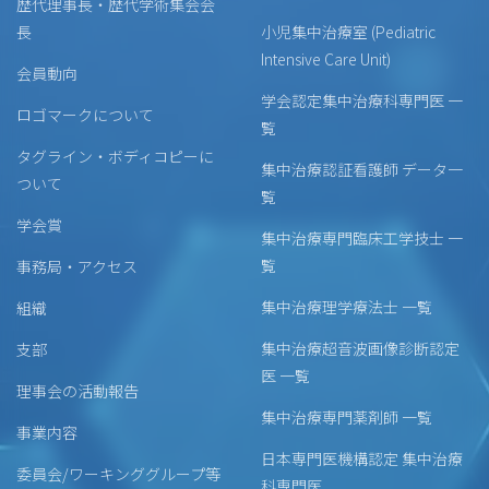
歴代理事長・歴代学術集会会
長
小児集中治療室 (Pediatric
Intensive Care Unit)
会員動向
学会認定集中治療科専門医 一
ロゴマークについて
覧
タグライン・ボディコピーに
集中治療認証看護師 データ一
ついて
覧
学会賞
集中治療専門臨床工学技士 一
覧
事務局・アクセス
集中治療理学療法士 一覧
組織
集中治療超音波画像診断認定
支部
医 一覧
理事会の活動報告
集中治療専門薬剤師 一覧
事業内容
日本専門医機構認定 集中治療
委員会/ワーキンググループ等
科専門医