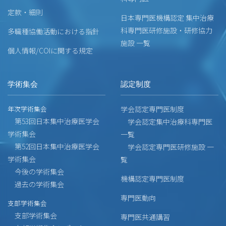
定款・細則
日本専門医機構認定 集中治療
科専門医研修施設・研修協力
多職種協働活動における指針
施設 一覧
個人情報/COIに関する規定
学術集会
認定制度
年次学術集会
学会認定専門医制度
第53回日本集中治療医学会
学会認定集中治療科専門医
学術集会
一覧
第52回日本集中治療医学会
学会認定専門医研修施設 一
学術集会
覧
今後の学術集会
機構認定専門医制度
過去の学術集会
専門医動向
支部学術集会
支部学術集会
専門医共通講習