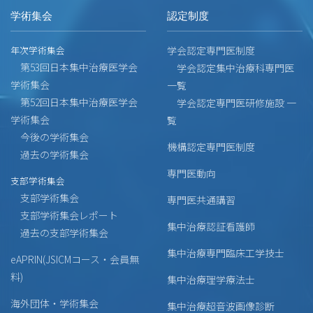
学術集会
認定制度
年次学術集会
学会認定専門医制度
第53回日本集中治療医学会
学会認定集中治療科専門医
学術集会
一覧
第52回日本集中治療医学会
学会認定専門医研修施設 一
学術集会
覧
今後の学術集会
機構認定専門医制度
過去の学術集会
専門医動向
支部学術集会
支部学術集会
専門医共通講習
支部学術集会レポート
集中治療認証看護師
過去の支部学術集会
集中治療専門臨床工学技士
eAPRIN(JSICMコース・会員無
料)
集中治療理学療法士
海外団体・学術集会
集中治療超音波画像診断