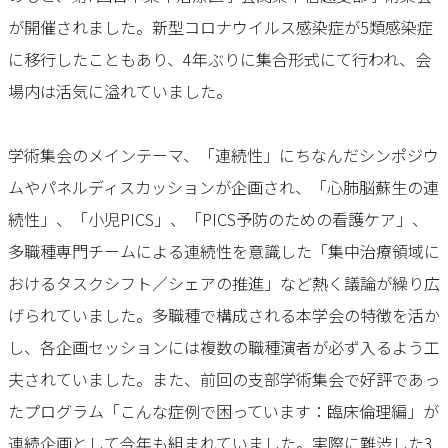
が開催されました。新型コロナウイルス感染症が5類感染症
に移行したこともあり、4年ぶりに集合形式にて行われ、会
場内は活気に溢れていました。
学術集会のメインテーマ、「連続性」にちなんだシンポジウ
ムやパネルディスカッションが企画され、「心肺脳蘇生の連
続性」、「小児PICS」、「PICS予防のための看護ケア」、
多職種専門チームによる連続性を意識した「集中治療領域に
おけるタスクシフト／シェアの推進」など熱く議論が繰り広
げられていました。多職種で構成される本学会の特徴を活か
し、各企画セッションには複数の職種演者が必ず入るよう工
夫されていました。また、前回の支部学術集会で好評であっ
たプログラム「こんな症例で困っています：臨床倫理編」が
連続企画として今年も組まれていました。実際に難渋した3