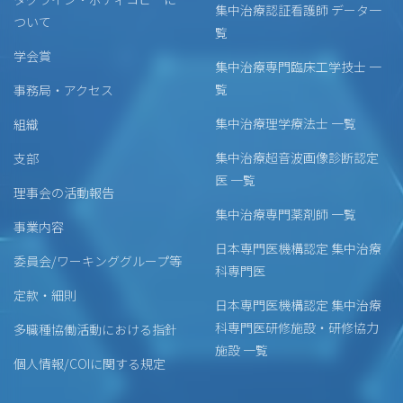
集中治療認証看護師 データ一
ついて
覧
学会賞
集中治療専門臨床工学技士 一
覧
事務局・アクセス
集中治療理学療法士 一覧
組織
集中治療超音波画像診断認定
支部
医 一覧
理事会の活動報告
集中治療専門薬剤師 一覧
事業内容
日本専門医機構認定 集中治療
委員会/ワーキンググループ等
科専門医
定款・細則
日本専門医機構認定 集中治療
科専門医研修施設・研修協力
多職種協働活動における指針
施設 一覧
個人情報/COIに関する規定