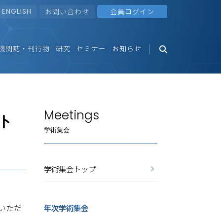
ENGLISH
お問い合わせ
会員ログイン
機関誌・刊行物
研究
セミナー
お知らせ
Meetings
ト
学術集会
学術集会トップ
いただ
年次学術集会