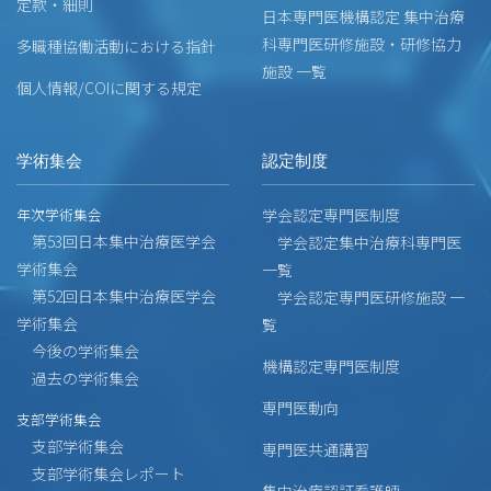
定款・細則
日本専門医機構認定 集中治療
科専門医研修施設・研修協力
多職種協働活動における指針
施設 一覧
個人情報/COIに関する規定
学術集会
認定制度
年次学術集会
学会認定専門医制度
第53回日本集中治療医学会
学会認定集中治療科専門医
学術集会
一覧
第52回日本集中治療医学会
学会認定専門医研修施設 一
学術集会
覧
今後の学術集会
機構認定専門医制度
過去の学術集会
専門医動向
支部学術集会
支部学術集会
専門医共通講習
支部学術集会レポート
集中治療認証看護師