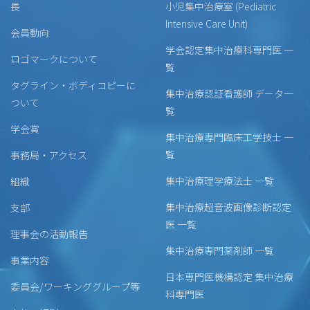
長
小児集中治療室 (Pediatric
Intensive Care Unit)
会員動向
学会認定集中治療科専門医 一
ロゴマークについて
覧
タグライン・ボディコピーに
集中治療認証看護師 データ一
ついて
覧
学会賞
集中治療専門臨床工学技士 一
覧
事務局・アクセス
集中治療理学療法士 一覧
組織
集中治療超音波画像診断認定
支部
医 一覧
理事会の活動報告
集中治療専門薬剤師 一覧
事業内容
日本専門医機構認定 集中治療
委員会/ワーキンググループ等
科専門医