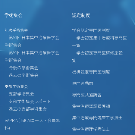
学術集会
認定制度
年次学術集会
学会認定専門医制度
第53回日本集中治療医学会
学会認定集中治療科専門医
学術集会
一覧
第52回日本集中治療医学会
学会認定専門医研修施設 一
学術集会
覧
今後の学術集会
機構認定専門医制度
過去の学術集会
専門医動向
支部学術集会
支部学術集会
専門医共通講習
支部学術集会レポート
集中治療認証看護師
過去の支部学術集会
集中治療専門臨床工学技士
eAPRIN(JSICMコース・会員無
料)
集中治療理学療法士