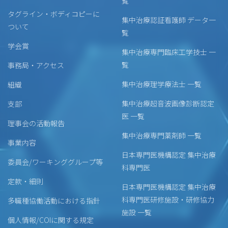
覧
タグライン・ボディコピーに
集中治療認証看護師 データ一
ついて
覧
学会賞
集中治療専門臨床工学技士 一
覧
事務局・アクセス
集中治療理学療法士 一覧
組織
集中治療超音波画像診断認定
支部
医 一覧
理事会の活動報告
集中治療専門薬剤師 一覧
事業内容
日本専門医機構認定 集中治療
委員会/ワーキンググループ等
科専門医
定款・細則
日本専門医機構認定 集中治療
科専門医研修施設・研修協力
多職種協働活動における指針
施設 一覧
個人情報/COIに関する規定