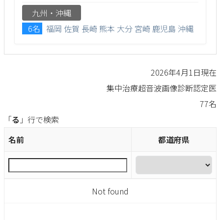
九州・沖縄
6名
福岡
佐賀
長崎
熊本
大分
宮崎
鹿児島
沖縄
2026年4月1日現在
集中治療超音波画像診断認定医
77名
「
る
」行で検索
名前
都道府県
Not found