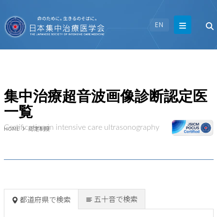
EN
集中治療超音波画像診断認定医
一覧
Certification in intensive care ultrasonography
HOME
認定制度
五十音で検索
都道府県で検索