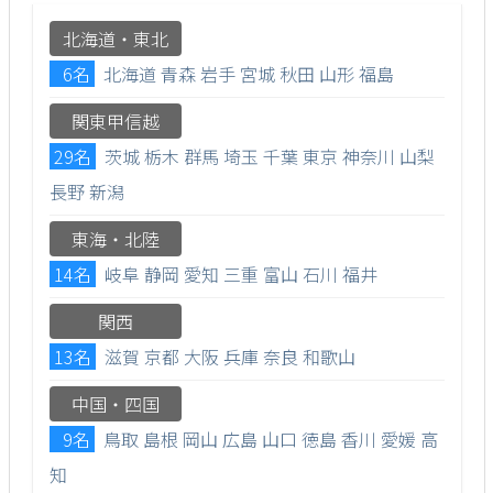
北海道・東北
6名
北海道
青森
岩手
宮城
秋田
山形
福島
関東甲信越
29名
茨城
栃木
群馬
埼玉
千葉
東京
神奈川
山梨
長野
新潟
東海・北陸
14名
岐阜
静岡
愛知
三重
富山
石川
福井
関西
13名
滋賀
京都
大阪
兵庫
奈良
和歌山
中国・四国
9名
鳥取
島根
岡山
広島
山口
徳島
香川
愛媛
高
知