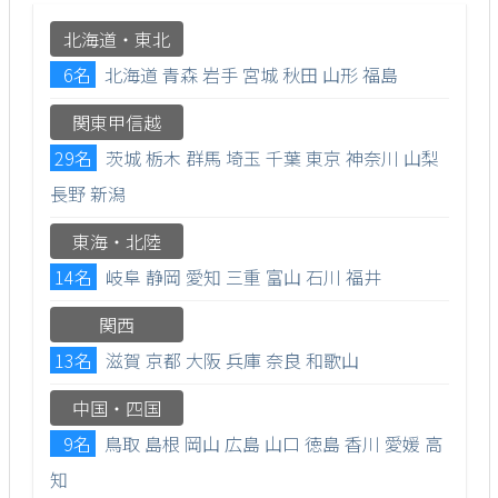
北海道・東北
6名
北海道
青森
岩手
宮城
秋田
山形
福島
関東甲信越
29名
茨城
栃木
群馬
埼玉
千葉
東京
神奈川
山梨
長野
新潟
東海・北陸
14名
岐阜
静岡
愛知
三重
富山
石川
福井
関西
13名
滋賀
京都
大阪
兵庫
奈良
和歌山
中国・四国
9名
鳥取
島根
岡山
広島
山口
徳島
香川
愛媛
高
知