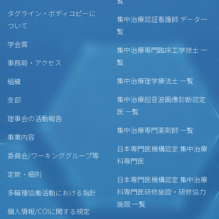
覧
タグライン・ボディコピーに
集中治療認証看護師 データ一
ついて
覧
学会賞
集中治療専門臨床工学技士 一
覧
事務局・アクセス
集中治療理学療法士 一覧
組織
集中治療超音波画像診断認定
支部
医 一覧
理事会の活動報告
集中治療専門薬剤師 一覧
事業内容
日本専門医機構認定 集中治療
委員会/ワーキンググループ等
科専門医
定款・細則
日本専門医機構認定 集中治療
科専門医研修施設・研修協力
多職種協働活動における指針
施設 一覧
個人情報/COIに関する規定