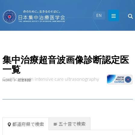
EN
集中治療超音波画像診断認定医
一覧
Certification in intensive care ultrasonography
HOME
認定制度
五十音で検索
都道府県で検索