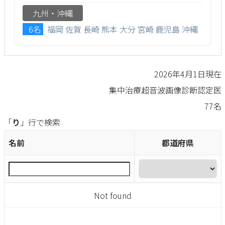
九州・沖縄
6名
福岡
佐賀
長崎
熊本
大分
宮崎
鹿児島
沖縄
2026年4月1日現在
集中治療超音波画像診断認定医
77名
「
り
」行で検索
名前
都道府県
Not found