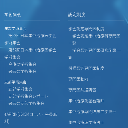
学術集会
認定制度
年次学術集会
学会認定専門医制度
第53回日本集中治療医学会
学会認定集中治療科専門医
学術集会
一覧
第52回日本集中治療医学会
学会認定専門医研修施設 一
学術集会
覧
今後の学術集会
機構認定専門医制度
過去の学術集会
専門医動向
支部学術集会
支部学術集会
専門医共通講習
支部学術集会レポート
集中治療認証看護師
過去の支部学術集会
集中治療専門臨床工学技士
eAPRIN(JSICMコース・会員無
料)
集中治療理学療法士