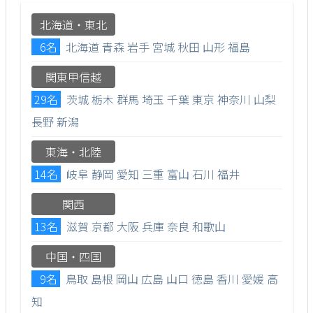
北海道・東北
6名
北海道
青森
岩手
宮城
秋田
山形
福島
関東甲信越
29名
茨城
栃木
群馬
埼玉
千葉
東京
神奈川
山梨
長野
新潟
東海・北陸
14名
岐阜
静岡
愛知
三重
富山
石川
福井
関西
13名
滋賀
京都
大阪
兵庫
奈良
和歌山
中国・四国
9名
鳥取
島根
岡山
広島
山口
徳島
香川
愛媛
高
知