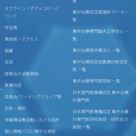
覧
タグライン・ボディコピーに
集中治療認証看護師 データ一
ついて
覧
学会賞
集中治療専門臨床工学技士 一
覧
事務局・アクセス
集中治療理学療法士 一覧
組織
集中治療超音波画像診断認定
支部
医 一覧
理事会の活動報告
集中治療専門薬剤師 一覧
事業内容
日本専門医機構認定 集中治療
委員会/ワーキンググループ等
科専門医
定款・細則
日本専門医機構認定 集中治療
科専門医研修施設・研修協力
多職種協働活動における指針
施設 一覧
個人情報/COIに関する規定