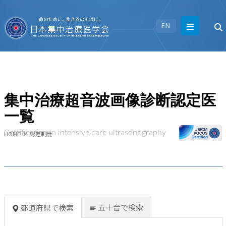
EN
集中治療超音波画像診断認定医
一覧
Certification in intensive care ultrasonography
HOME
認定制度
五十音で検索
都道府県で検索