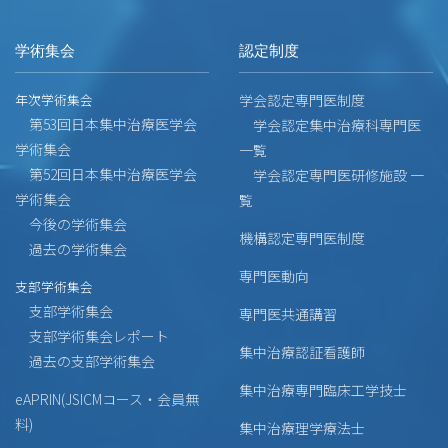
学術集会
認定制度
年次学術集会
学会認定専門医制度
第53回日本集中治療医学会
学会認定集中治療科専門医
学術集会
一覧
第52回日本集中治療医学会
学会認定専門医研修施設 一
学術集会
覧
今後の学術集会
機構認定専門医制度
過去の学術集会
専門医動向
支部学術集会
支部学術集会
専門医共通講習
支部学術集会レポート
集中治療認証看護師
過去の支部学術集会
集中治療専門臨床工学技士
eAPRIN(JSICMコース・会員無
料)
集中治療理学療法士