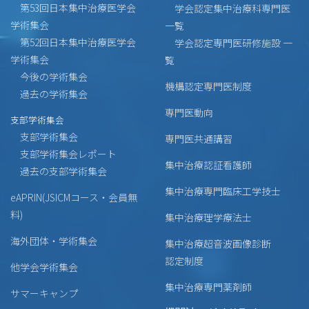
第53回日本集中治療医学会
学会認定集中治療科専門医
学術集会
一覧
第52回日本集中治療医学会
学会認定専門医研修施設 一
学術集会
覧
今後の学術集会
機構認定専門医制度
過去の学術集会
専門医動向
支部学術集会
支部学術集会
専門医共通講習
支部学術集会レポート
集中治療認証看護師
過去の支部学術集会
集中治療専門臨床工学技士
eAPRIN(JSICMコース・会員無
料)
集中治療理学療法士
海外団体・学術集会
集中治療超音波画像診断
認定制度
他学会学術集会
集中治療専門薬剤師
サマーキャンプ