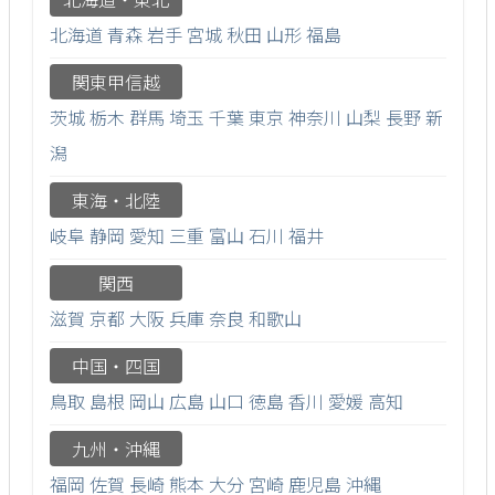
北海道
青森
岩手
宮城
秋田
山形
福島
関東甲信越
茨城
栃木
群馬
埼玉
千葉
東京
神奈川
山梨
長野
新
潟
東海・北陸
岐阜
静岡
愛知
三重
富山
石川
福井
関西
滋賀
京都
大阪
兵庫
奈良
和歌山
中国・四国
鳥取
島根
岡山
広島
山口
徳島
香川
愛媛
高知
九州・沖縄
福岡
佐賀
長崎
熊本
大分
宮崎
鹿児島
沖縄