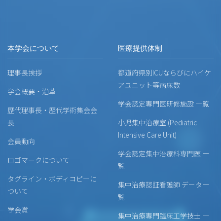
本学会について
医療提供体制
理事長挨拶
都道府県別ICUならびにハイケ
アユニット等病床数
学会概要・沿革
学会認定専門医研修施設 一覧
歴代理事長・歴代学術集会会
長
小児集中治療室 (Pediatric
Intensive Care Unit)
会員動向
学会認定集中治療科専門医 一
ロゴマークについて
覧
タグライン・ボディコピーに
集中治療認証看護師 データ一
ついて
覧
学会賞
集中治療専門臨床工学技士 一