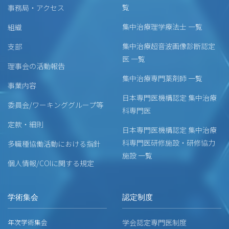
覧
事務局・アクセス
集中治療理学療法士 一覧
組織
集中治療超音波画像診断認定
支部
医 一覧
理事会の活動報告
集中治療専門薬剤師 一覧
事業内容
日本専門医機構認定 集中治療
委員会/ワーキンググループ等
科専門医
定款・細則
日本専門医機構認定 集中治療
科専門医研修施設・研修協力
多職種協働活動における指針
施設 一覧
個人情報/COIに関する規定
学術集会
認定制度
年次学術集会
学会認定専門医制度