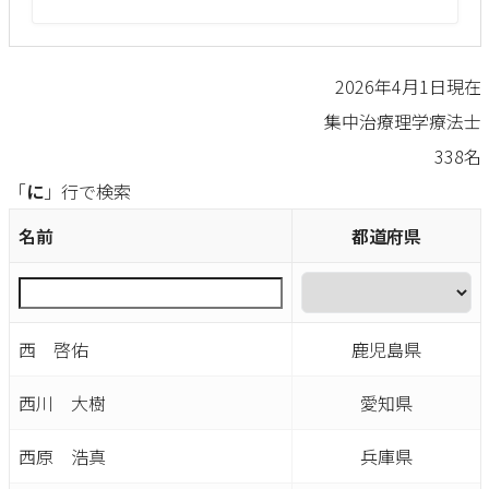
2026年4月1日現在
集中治療理学療法士
338名
「
に
」行で検索
名前
都道府県
西 啓佑
鹿児島県
西川 大樹
愛知県
西原 浩真
兵庫県