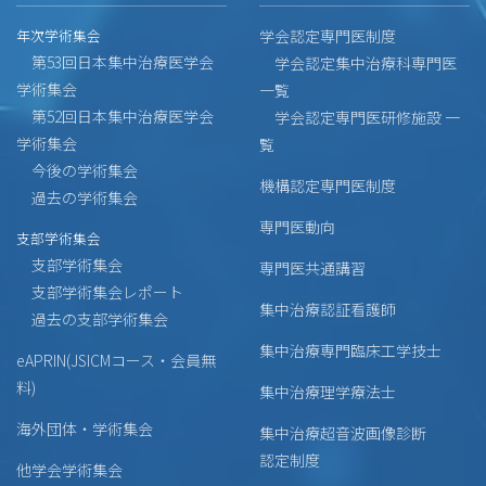
年次学術集会
学会認定専門医制度
第53回日本集中治療医学会
学会認定集中治療科専門医
学術集会
一覧
第52回日本集中治療医学会
学会認定専門医研修施設 一
学術集会
覧
今後の学術集会
機構認定専門医制度
過去の学術集会
専門医動向
支部学術集会
支部学術集会
専門医共通講習
支部学術集会レポート
集中治療認証看護師
過去の支部学術集会
集中治療専門臨床工学技士
eAPRIN(JSICMコース・会員無
料)
集中治療理学療法士
海外団体・学術集会
集中治療超音波画像診断
認定制度
他学会学術集会