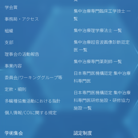
学会賞
集中治療専門臨床工学技士 一
覧
事務局・アクセス
集中治療理学療法士 一覧
組織
集中治療超音波画像診断認定
支部
医 一覧
理事会の活動報告
集中治療専門薬剤師 一覧
事業内容
日本専門医機構認定 集中治療
委員会/ワーキンググループ等
科専門医
定款・細則
日本専門医機構認定 集中治療
科専門医研修施設・研修協力
多職種協働活動における指針
施設 一覧
個人情報/COIに関する規定
学術集会
認定制度