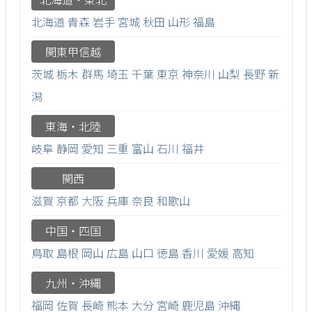
北海道
青森
岩手
宮城
秋田
山形
福島
関東甲信越
茨城
栃木
群馬
埼玉
千葉
東京
神奈川
山梨
長野
新
潟
東海・北陸
岐阜
静岡
愛知
三重
富山
石川
福井
関西
滋賀
京都
大阪
兵庫
奈良
和歌山
中国・四国
鳥取
島根
岡山
広島
山口
徳島
香川
愛媛
高知
九州・沖縄
福岡
佐賀
長崎
熊本
大分
宮崎
鹿児島
沖縄