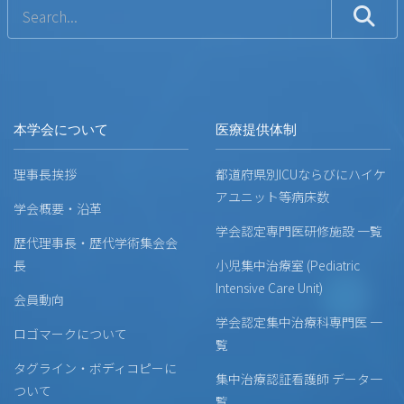
本学会について
医療提供体制
理事長挨拶
都道府県別ICUならびにハイケ
アユニット等病床数
学会概要・沿革
学会認定専門医研修施設 一覧
歴代理事長・歴代学術集会会
長
小児集中治療室 (Pediatric
Intensive Care Unit)
会員動向
学会認定集中治療科専門医 一
ロゴマークについて
覧
タグライン・ボディコピーに
集中治療認証看護師 データ一
ついて
覧