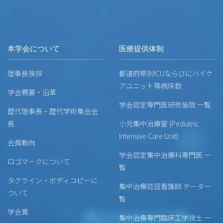
本学会について
医療提供体制
理事長挨拶
都道府県別ICUならびにハイケ
アユニット等病床数
学会概要・沿革
学会認定専門医研修施設 一覧
歴代理事長・歴代学術集会会
長
小児集中治療室 (Pediatric
Intensive Care Unit)
会員動向
学会認定集中治療科専門医 一
ロゴマークについて
覧
タグライン・ボディコピーに
集中治療認証看護師 データ一
ついて
覧
学会賞
集中治療専門臨床工学技士 一