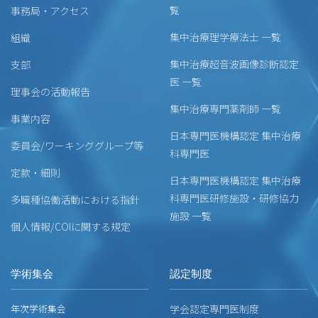
覧
事務局・アクセス
集中治療理学療法士 一覧
組織
集中治療超音波画像診断認定
支部
医 一覧
理事会の活動報告
集中治療専門薬剤師 一覧
事業内容
日本専門医機構認定 集中治療
委員会/ワーキンググループ等
科専門医
定款・細則
日本専門医機構認定 集中治療
科専門医研修施設・研修協力
多職種協働活動における指針
施設 一覧
個人情報/COIに関する規定
学術集会
認定制度
年次学術集会
学会認定専門医制度