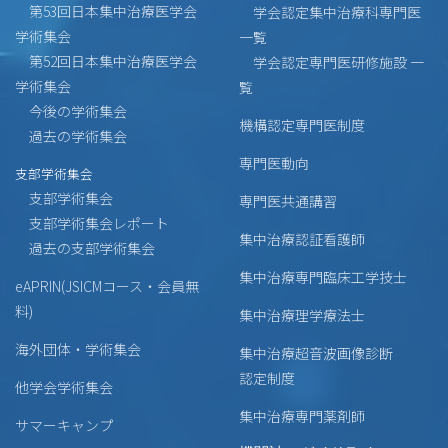
第53回日本集中治療医学会
学会認定集中治療科専門医
学術集会
一覧
第52回日本集中治療医学会
学会認定専門医研修施設 一
学術集会
覧
今後の学術集会
機構認定専門医制度
過去の学術集会
専門医動向
支部学術集会
支部学術集会
専門医共通講習
支部学術集会レポート
集中治療認証看護師
過去の支部学術集会
集中治療専門臨床工学技士
eAPRIN(JSICMコース・会員無
料)
集中治療理学療法士
海外団体・学術集会
集中治療超音波画像診断
認定制度
他学会学術集会
集中治療専門薬剤師
サマーキャンプ