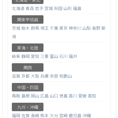
北海道
青森
岩手
宮城
秋田
山形
福島
関東甲信越
茨城
栃木
群馬
埼玉
千葉
東京
神奈川
山梨
長野
新
潟
東海・北陸
岐阜
静岡
愛知
三重
富山
石川
福井
関西
滋賀
京都
大阪
兵庫
奈良
和歌山
中国・四国
鳥取
島根
岡山
広島
山口
徳島
香川
愛媛
高知
九州・沖縄
福岡
佐賀
長崎
熊本
大分
宮崎
鹿児島
沖縄