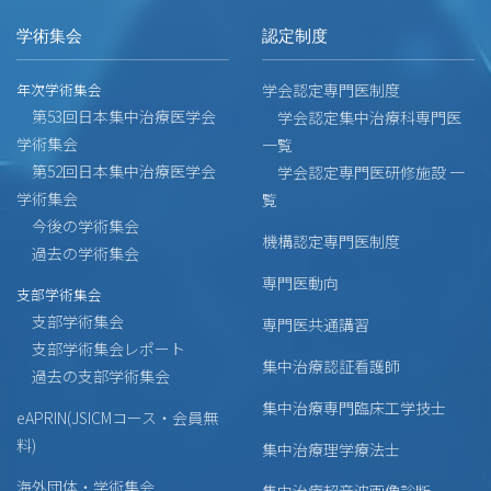
学術集会
認定制度
年次学術集会
学会認定専門医制度
第53回日本集中治療医学会
学会認定集中治療科専門医
学術集会
一覧
第52回日本集中治療医学会
学会認定専門医研修施設 一
学術集会
覧
今後の学術集会
機構認定専門医制度
過去の学術集会
専門医動向
支部学術集会
支部学術集会
専門医共通講習
支部学術集会レポート
集中治療認証看護師
過去の支部学術集会
集中治療専門臨床工学技士
eAPRIN(JSICMコース・会員無
料)
集中治療理学療法士
海外団体・学術集会
集中治療超音波画像診断