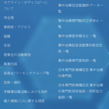
タグライン・ボディコピーに
集中治療認証看護師 データ一
ついて
覧
学会賞
集中治療専門臨床工学技士 一
覧
事務局・アクセス
集中治療理学療法士 一覧
組織
集中治療超音波画像診断認定
支部
医 一覧
理事会の活動報告
集中治療専門薬剤師 一覧
事業内容
日本専門医機構認定 集中治療
委員会/ワーキンググループ等
科専門医
定款・細則
日本専門医機構認定 集中治療
科専門医研修施設・研修協力
多職種協働活動における指針
施設 一覧
個人情報/COIに関する規定