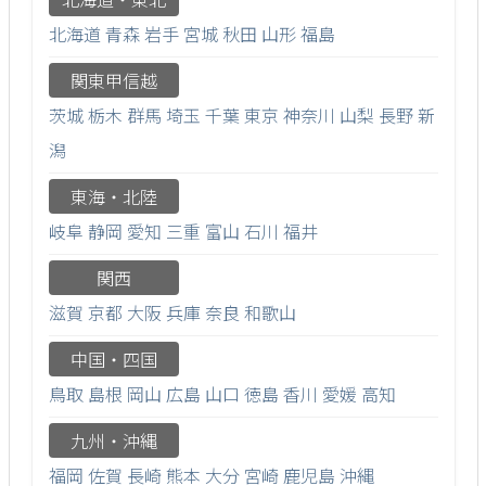
北海道
青森
岩手
宮城
秋田
山形
福島
関東甲信越
茨城
栃木
群馬
埼玉
千葉
東京
神奈川
山梨
長野
新
潟
東海・北陸
岐阜
静岡
愛知
三重
富山
石川
福井
関西
滋賀
京都
大阪
兵庫
奈良
和歌山
中国・四国
鳥取
島根
岡山
広島
山口
徳島
香川
愛媛
高知
九州・沖縄
福岡
佐賀
長崎
熊本
大分
宮崎
鹿児島
沖縄