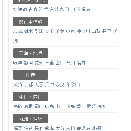
北海道
青森
岩手
宮城
秋田
山形
福島
関東甲信越
茨城
栃木
群馬
埼玉
千葉
東京
神奈川
山梨
長野
新
潟
東海・北陸
岐阜
静岡
愛知
三重
富山
石川
福井
関西
滋賀
京都
大阪
兵庫
奈良
和歌山
中国・四国
鳥取
島根
岡山
広島
山口
徳島
香川
愛媛
高知
九州・沖縄
福岡
佐賀
長崎
熊本
大分
宮崎
鹿児島
沖縄