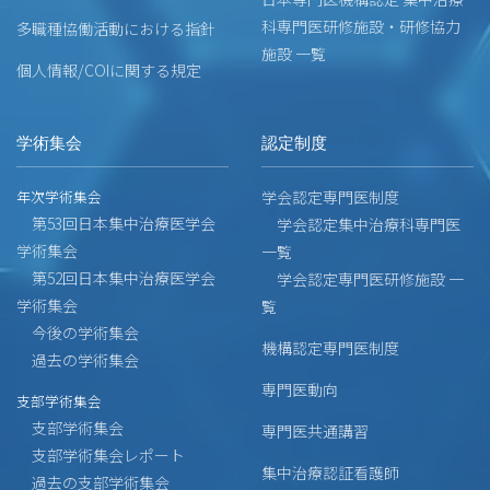
科専門医研修施設・研修協力
多職種協働活動における指針
施設 一覧
個人情報/COIに関する規定
学術集会
認定制度
年次学術集会
学会認定専門医制度
第53回日本集中治療医学会
学会認定集中治療科専門医
学術集会
一覧
第52回日本集中治療医学会
学会認定専門医研修施設 一
学術集会
覧
今後の学術集会
機構認定専門医制度
過去の学術集会
専門医動向
支部学術集会
支部学術集会
専門医共通講習
支部学術集会レポート
集中治療認証看護師
過去の支部学術集会