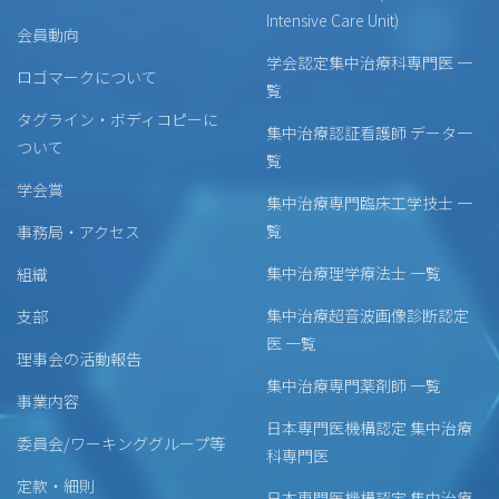
Intensive Care Unit)
会員動向
学会認定集中治療科専門医 一
ロゴマークについて
覧
タグライン・ボディコピーに
集中治療認証看護師 データ一
ついて
覧
学会賞
集中治療専門臨床工学技士 一
覧
事務局・アクセス
集中治療理学療法士 一覧
組織
集中治療超音波画像診断認定
支部
医 一覧
理事会の活動報告
集中治療専門薬剤師 一覧
事業内容
日本専門医機構認定 集中治療
委員会/ワーキンググループ等
科専門医
定款・細則
日本専門医機構認定 集中治療