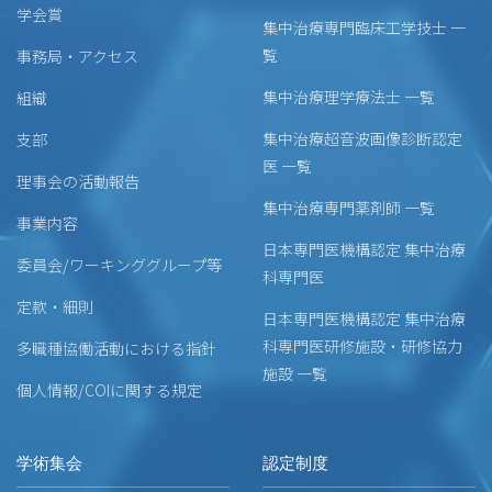
学会賞
集中治療専門臨床工学技士 一
覧
事務局・アクセス
集中治療理学療法士 一覧
組織
集中治療超音波画像診断認定
支部
医 一覧
理事会の活動報告
集中治療専門薬剤師 一覧
事業内容
日本専門医機構認定 集中治療
委員会/ワーキンググループ等
科専門医
定款・細則
日本専門医機構認定 集中治療
科専門医研修施設・研修協力
多職種協働活動における指針
施設 一覧
個人情報/COIに関する規定
学術集会
認定制度