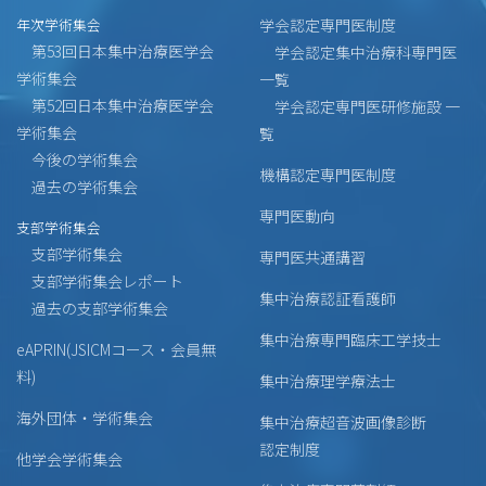
年次学術集会
学会認定専門医制度
第53回日本集中治療医学会
学会認定集中治療科専門医
学術集会
一覧
第52回日本集中治療医学会
学会認定専門医研修施設 一
学術集会
覧
今後の学術集会
機構認定専門医制度
過去の学術集会
専門医動向
支部学術集会
支部学術集会
専門医共通講習
支部学術集会レポート
集中治療認証看護師
過去の支部学術集会
集中治療専門臨床工学技士
eAPRIN(JSICMコース・会員無
料)
集中治療理学療法士
海外団体・学術集会
集中治療超音波画像診断
認定制度
他学会学術集会