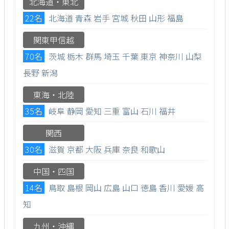
北海道・東北
22名
北海道
青森
岩手
宮城
秋田
山形
福島
関東甲信越
70名
茨城
栃木
群馬
埼玉
千葉
東京
神奈川
山梨
長野
新潟
東海・北陸
35名
岐阜
静岡
愛知
三重
富山
石川
福井
関西
30名
滋賀
京都
大阪
兵庫
奈良
和歌山
中国・四国
14名
鳥取
島根
岡山
広島
山口
徳島
香川
愛媛
高
知
九州・沖縄