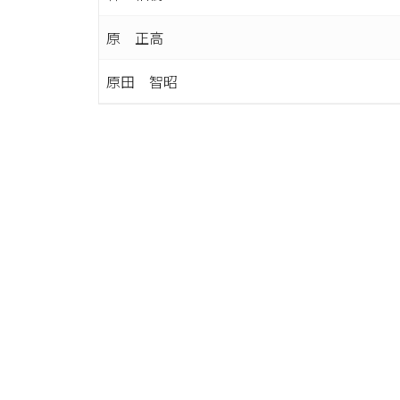
原 正高
原田 智昭