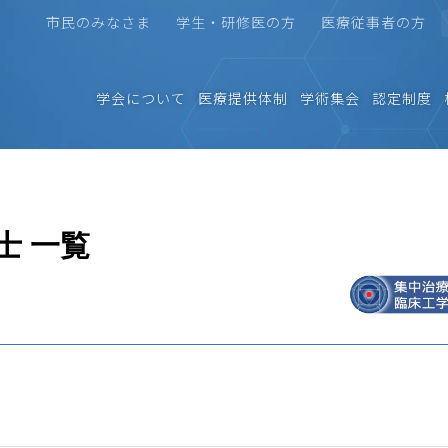
市民のみなさま
学生・研修医の方
医療従事者の方
学会について
医療提供体制
学術集会
認定制度
士 一覧