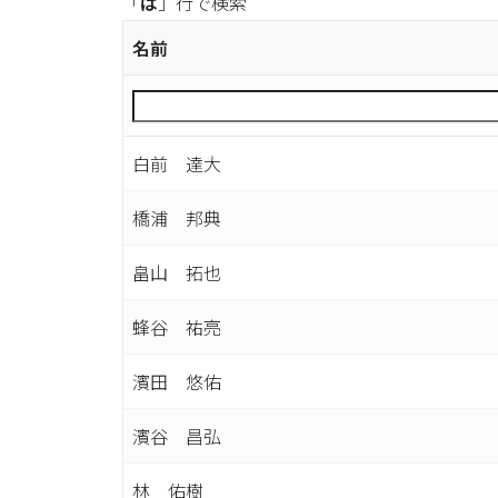
「
は
」行で検索
名前
白前 達大
橋浦 邦典
畠山 拓也
蜂谷 祐亮
濱田 悠佑
濱谷 昌弘
林 佑樹