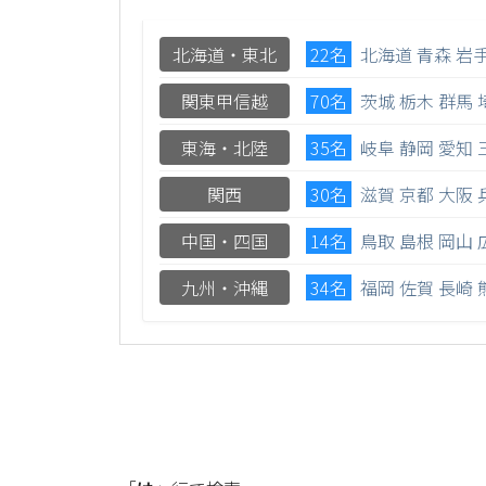
北海道・東北
22名
北海道
青森
岩
関東甲信越
70名
茨城
栃木
群馬
東海・北陸
35名
岐阜
静岡
愛知
関西
30名
滋賀
京都
大阪
中国・四国
14名
鳥取
島根
岡山
九州・沖縄
34名
福岡
佐賀
長崎