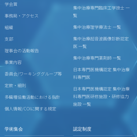
学会賞
集中治療専門臨床工学技士 一
覧
事務局・アクセス
集中治療理学療法士 一覧
組織
集中治療超音波画像診断認定
支部
医 一覧
理事会の活動報告
集中治療専門薬剤師 一覧
事業内容
日本専門医機構認定 集中治療
委員会/ワーキンググループ等
科専門医
定款・細則
日本専門医機構認定 集中治療
科専門医研修施設・研修協力
多職種協働活動における指針
施設 一覧
個人情報/COIに関する規定
学術集会
認定制度