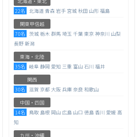
北海道・東北
22名
北海道
青森
岩手
宮城
秋田
山形
福島
関東甲信越
70名
茨城
栃木
群馬
埼玉
千葉
東京
神奈川
山梨
長野
新潟
東海・北陸
35名
岐阜
静岡
愛知
三重
富山
石川
福井
関西
30名
滋賀
京都
大阪
兵庫
奈良
和歌山
中国・四国
14名
鳥取
島根
岡山
広島
山口
徳島
香川
愛媛
高
知
九州・沖縄