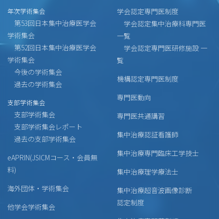
年次学術集会
学会認定専門医制度
第53回日本集中治療医学会
学会認定集中治療科専門医
学術集会
一覧
第52回日本集中治療医学会
学会認定専門医研修施設 一
学術集会
覧
今後の学術集会
機構認定専門医制度
過去の学術集会
専門医動向
支部学術集会
支部学術集会
専門医共通講習
支部学術集会レポート
集中治療認証看護師
過去の支部学術集会
集中治療専門臨床工学技士
eAPRIN(JSICMコース・会員無
料)
集中治療理学療法士
海外団体・学術集会
集中治療超音波画像診断
認定制度
他学会学術集会