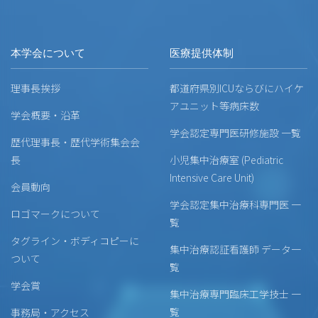
本学会について
医療提供体制
理事長挨拶
都道府県別ICUならびにハイケ
アユニット等病床数
学会概要・沿革
学会認定専門医研修施設 一覧
歴代理事長・歴代学術集会会
長
小児集中治療室 (Pediatric
Intensive Care Unit)
会員動向
学会認定集中治療科専門医 一
ロゴマークについて
覧
タグライン・ボディコピーに
集中治療認証看護師 データ一
ついて
覧
学会賞
集中治療専門臨床工学技士 一
覧
事務局・アクセス