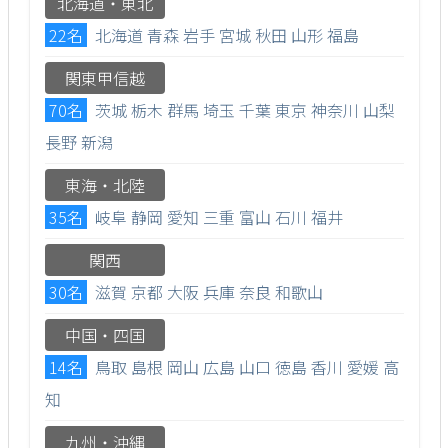
北海道・東北
22名
北海道
青森
岩手
宮城
秋田
山形
福島
関東甲信越
70名
茨城
栃木
群馬
埼玉
千葉
東京
神奈川
山梨
長野
新潟
東海・北陸
35名
岐阜
静岡
愛知
三重
富山
石川
福井
関西
30名
滋賀
京都
大阪
兵庫
奈良
和歌山
中国・四国
14名
鳥取
島根
岡山
広島
山口
徳島
香川
愛媛
高
知
九州・沖縄