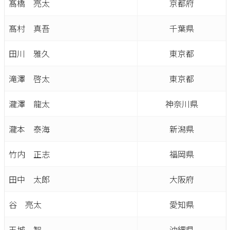
髙橋 亮太
京都府
髙村 真吾
千葉県
田川 雅久
東京都
滝澤 啓太
東京都
瀧澤 龍太
神奈川県
瀧本 泰海
新潟県
竹内 正志
福岡県
田中 太郎
大阪府
谷 亮太
愛知県
玉城 智
沖縄県