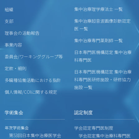
集中治療理学療法士 一覧
組織
集中治療超音波画像診断認定
支部
医 一覧
理事会の活動報告
集中治療専門薬剤師 一覧
事業内容
日本専門医機構認定 集中治療
委員会/ワーキンググループ等
科専門医
定款・細則
日本専門医機構認定 集中治療
科専門医研修施設・研修協力
多職種協働活動における指針
施設 一覧
個人情報/COIに関する規定
学術集会
認定制度
年次学術集会
学会認定専門医制度
第53回日本集中治療医学会
学会認定集中治療科専門医