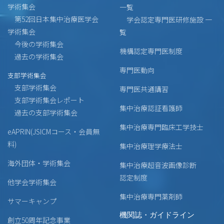
学術集会
一覧
第52回日本集中治療医学会
学会認定専門医研修施設 一
学術集会
覧
今後の学術集会
機構認定専門医制度
過去の学術集会
専門医動向
支部学術集会
支部学術集会
専門医共通講習
支部学術集会レポート
集中治療認証看護師
過去の支部学術集会
集中治療専門臨床工学技士
eAPRIN(JSICMコース・会員無
料)
集中治療理学療法士
海外団体・学術集会
集中治療超音波画像診断
認定制度
他学会学術集会
集中治療専門薬剤師
サマーキャンプ
機関誌・ガイドライン
創立50周年記念事業