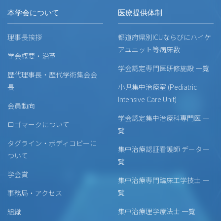
本学会について
医療提供体制
理事長挨拶
都道府県別ICUならびにハイケ
アユニット等病床数
学会概要・沿革
学会認定専門医研修施設 一覧
歴代理事長・歴代学術集会会
長
小児集中治療室 (Pediatric
Intensive Care Unit)
会員動向
学会認定集中治療科専門医 一
ロゴマークについて
覧
タグライン・ボディコピーに
集中治療認証看護師 データ一
ついて
覧
学会賞
集中治療専門臨床工学技士 一
覧
事務局・アクセス
集中治療理学療法士 一覧
組織