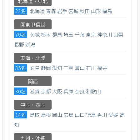
北海道・東北
22名
北海道
青森
岩手
宮城
秋田
山形
福島
関東甲信越
70名
茨城
栃木
群馬
埼玉
千葉
東京
神奈川
山梨
長野
新潟
東海・北陸
35名
岐阜
静岡
愛知
三重
富山
石川
福井
関西
30名
滋賀
京都
大阪
兵庫
奈良
和歌山
中国・四国
14名
鳥取
島根
岡山
広島
山口
徳島
香川
愛媛
高
知
九州・沖縄