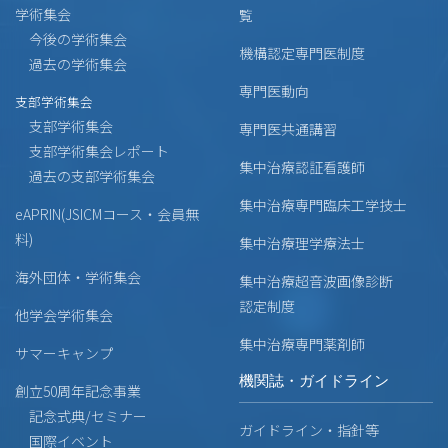
学術集会
覧
今後の学術集会
機構認定専門医制度
過去の学術集会
専門医動向
支部学術集会
支部学術集会
専門医共通講習
支部学術集会レポート
集中治療認証看護師
過去の支部学術集会
集中治療専門臨床工学技士
eAPRIN(JSICMコース・会員無
料)
集中治療理学療法士
海外団体・学術集会
集中治療超音波画像診断
認定制度
他学会学術集会
集中治療専門薬剤師
サマーキャンプ
機関誌・ガイドライン
創立50周年記念事業
記念式典/セミナー
ガイドライン・指針等
国際イベント