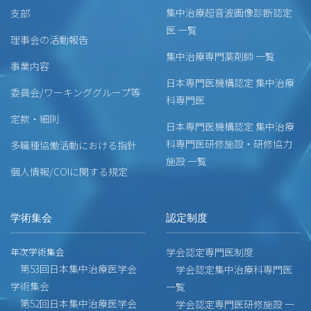
集中治療超音波画像診断認定
支部
医 一覧
理事会の活動報告
集中治療専門薬剤師 一覧
事業内容
日本専門医機構認定 集中治療
委員会/ワーキンググループ等
科専門医
定款・細則
日本専門医機構認定 集中治療
科専門医研修施設・研修協力
多職種協働活動における指針
施設 一覧
個人情報/COIに関する規定
学術集会
認定制度
年次学術集会
学会認定専門医制度
第53回日本集中治療医学会
学会認定集中治療科専門医
学術集会
一覧
第52回日本集中治療医学会
学会認定専門医研修施設 一