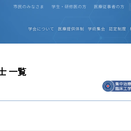
市民のみなさま
学生・研修医の方
医療従事者の方
学会について
医療提供体制
学術集会
認定制度
士 一覧