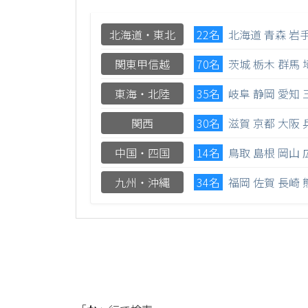
北海道・東北
22名
北海道
青森
岩
関東甲信越
70名
茨城
栃木
群馬
東海・北陸
35名
岐阜
静岡
愛知
関西
30名
滋賀
京都
大阪
中国・四国
14名
鳥取
島根
岡山
九州・沖縄
34名
福岡
佐賀
長崎