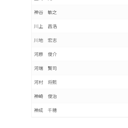
神谷 敏之
川上 昌浩
川地 宏志
河原 俊介
河端 賢司
河村 将熙
神崎 俊治
神成 千穂