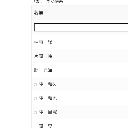
「
か
」行で検索
名前
柏原 謙
片岡 怜
勝 光海
加藤 和久
加藤 和也
加藤 尚嵩
上岡 晃一