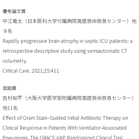
優秀論文賞
中江竜太（日本医科大学付属病院高度救命救急センター）他
９名
Rapidly progressive brain atrophy in septic ICU patients: a
retrospective descriptive study using semiautomatic CT
volumetry.
Critical Care. 2021;25:411
奨励賞
吉村旬平（大阪大学医学部附属病院高度救命救急センター）
他11名
Effect of Gram Stain–Guided Initial Antibiotic Therapy on
Clinical Response in Patients With Ventilator-Associated
Pneumonia. The GRACE-VAP Randomized Clinical Trial.