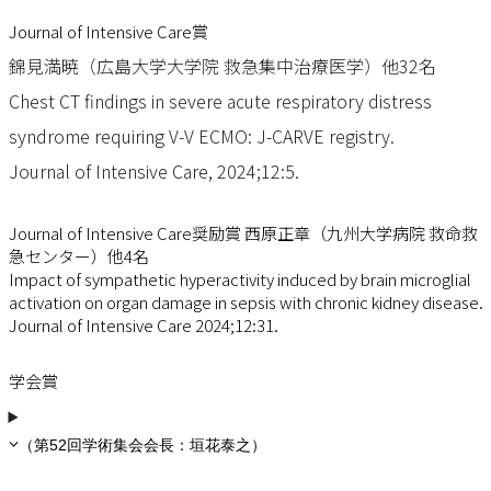
Journal of Intensive Care賞
錦見満暁（広島大学大学院 救急集中治療医学）他32名
Chest CT findings in severe acute respiratory distress
syndrome requiring V-V ECMO: J-CARVE registry.
Journal of Intensive Care, 2024;12:5.
Journal of Intensive Care奨励賞 西原正章（九州大学病院 救命救
急センター）他4名
Impact of sympathetic hyperactivity induced by brain microglial
activation on organ damage in sepsis with chronic kidney disease.
Journal of Intensive Care 2024;12:31.
学会賞
（第52回学術集会会長：垣花泰之）