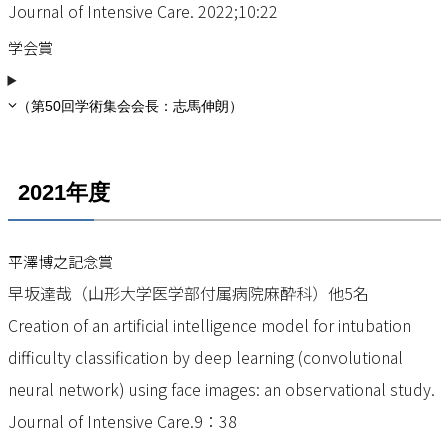
Journal of Intensive Care. 2022;10:22
学会賞
（第50回学術集会会長：志馬伸朗）
2021年度
平澤博之記念賞
早坂達哉（山形大学医学部付属病院麻酔科）他5名
Creation of an artificial intelligence model for intubation
difficulty classification by deep learning (convolutional
neural network) using face images: an observational study.
Journal of Intensive Care.9：38