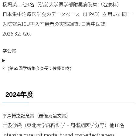
橋場英二他3名（弘前大学医学部附属病院集中治療科）
日本集中治療医学会のデータベース（JIPAD）を用いた同一
入院緊急ICU再入室患者の実態調査. 日集中医誌
2025;32:R26.
学会賞
（第53回学術集会会長：佐藤直樹）
2024年度
平澤博之記念賞（最優秀論文賞）
井汲沙織（東北大学麻酔科学・周術期医学分野）他10名
Intensive care unit mortality and cost-effectiveness