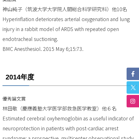
神山純子（筑波大学大学院人間総合科学研究科）他10名
Hyperinflation deteriorates arterial oxygenation and lung
injury in a rabbit model of ARDS with repeated open
endotracheal suctioning.
BMC Anesthesiol. 2015 May 6;15:73.
2014年度
優秀論文賞
林田敬（慶應義塾大学医学部救急医学教室）他６名
Estimated cerebral oxyhemoglobin as a useful indicator of
neuroprotection in patients with post-cardiac arrest
syndrome: a prospective, multicenter observational study