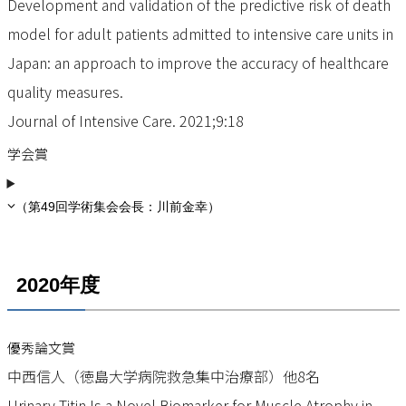
Development and validation of the predictive risk of death
model for adult patients admitted to intensive care units in
Japan: an approach to improve the accuracy of healthcare
quality measures.
Journal of Intensive Care. 2021;9:18
学会賞
（第49回学術集会会長：川前金幸）
2020年度
優秀論文賞
中西信人（徳島大学病院救急集中治療部）他8名
Urinary Titin Is a Novel Biomarker for Muscle Atrophy in