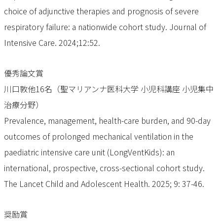
choice of adjunctive therapies and prognosis of severe
respiratory failure: a nationwide cohort study. Journal of
Intensive Care. 2024;12:52.
優秀論文賞
川口敦他16名（聖マリアンナ医科大学 小児科講座 小児集中
治療分野）
Prevalence, management, health-care burden, and 90-day
outcomes of prolonged mechanical ventilation in the
paediatric intensive care unit (LongVentKids): an
international, prospective, cross-sectional cohort study.
The Lancet Child and Adolescent Health. 2025; 9: 37-46.
奨励賞