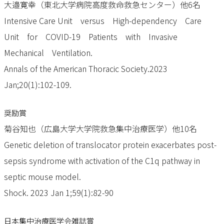
大邉寛幸（東北大学病院高度救命救急センター）他6名
Intensive Care Unit versus High-dependency Care
Unit for COVID-19 Patients with Invasive
Mechanical Ventilation.
Annals of the American Thoracic Society.2023
Jan;20(1):102-109.
奨励賞
菊谷知也（広島大学大学院救急集中治療医学）他10名
Genetic deletion of translocator protein exacerbates post-
sepsis syndrome with activation of the C1q pathway in
septic mouse model.
Shock. 2023 Jan 1;59(1):82-90
日本集中治療医学会雑誌賞