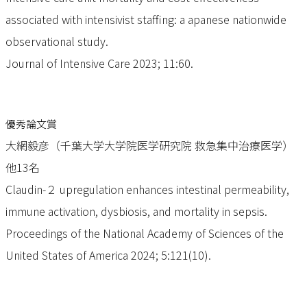
associated with intensivist staffing: a apanese nationwide
observational study.
Journal of Intensive Care 2023; 11:60.
優秀論文賞
大網毅彦（千葉大学大学院医学研究院 救急集中治療医学）
他13名
Claudin-２ upregulation enhances intestinal permeability,
immune activation, dysbiosis, and mortality in sepsis.
Proceedings of the National Academy of Sciences of the
United States of America 2024; 5:121(10).