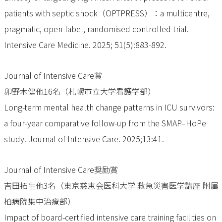
patients with septic shock（OPTPRESS）：a multicentre,
pragmatic, open-label, randomised controlled trial.
Intensive Care Medicine. 2025; 51(5):883-892.
Journal of Intensive Care賞
卯野木健他16名（札幌市立大学看護学部）
Long-term mental health change patterns in ICU survivors:
a four-year comparative follow-up from the SMAP–HoPe
study. Journal of Intensive Care. 2025;13:41.
Journal of Intensive Care奨励賞
吉田拓生他3名（東京慈恵会医科大学 救急災害医学講座 附属
柏病院集中治療部）
Impact of board-certified intensive care training facilities on