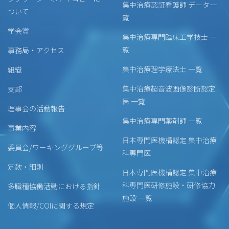
集中治療認証看護師 データ一
ついて
覧
学会賞
集中治療専門臨床工学技士 一
覧
事務局・アクセス
集中治療理学療法士 一覧
組織
集中治療超音波画像診断認定
支部
医 一覧
理事会の活動報告
集中治療専門薬剤師 一覧
事業内容
日本専門医機構認定 集中治療
委員会/ワーキンググループ等
科専門医
定款・細則
日本専門医機構認定 集中治療
科専門医研修施設・研修協力
多職種協働活動における指針
施設 一覧
個人情報/COIに関する規定