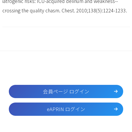
iatrogenic risks: ICU-acquired delirium and weakness--
crossing the quality chasm. Chest. 2010;138(5):1224-1233.
会員ページ ログイン
eAPRIN ログイン