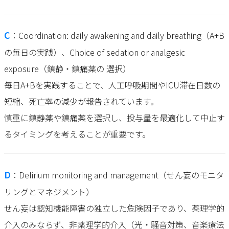
C
：Coordination: daily awakening and daily breathing（A+B
の毎日の実践）、Choice of sedation or analgesic
exposure（鎮静・鎮痛薬の 選択）
毎日A+Bを実践することで、人工呼吸期間やICU滞在日数の
短縮、死亡率の減少が報告されています。
慎重に鎮静薬や鎮痛薬を選択し、投与量を最適化して中止す
るタイミングを考えることが重要です。
D
：Delirium monitoring and management（せん妄のモニタ
リングとマネジメント）
せん妄は認知機能障害の独立した危険因子であり、薬理学的
介入のみならず、非薬理学的介入（光・騒音対策、音楽療法