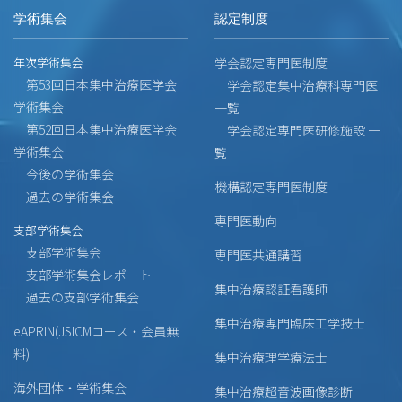
学術集会
認定制度
年次学術集会
学会認定専門医制度
第53回日本集中治療医学会
学会認定集中治療科専門医
学術集会
一覧
第52回日本集中治療医学会
学会認定専門医研修施設 一
学術集会
覧
今後の学術集会
機構認定専門医制度
過去の学術集会
専門医動向
支部学術集会
支部学術集会
専門医共通講習
支部学術集会レポート
集中治療認証看護師
過去の支部学術集会
集中治療専門臨床工学技士
eAPRIN(JSICMコース・会員無
料)
集中治療理学療法士
海外団体・学術集会
集中治療超音波画像診断