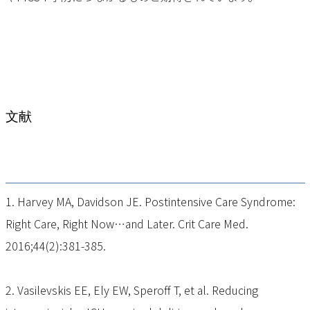
文献
1. Harvey MA, Davidson JE. Postintensive Care Syndrome:
Right Care, Right Now…and Later. Crit Care Med.
2016;44(2):381-385.
2. Vasilevskis EE, Ely EW, Speroff T, et al. Reducing