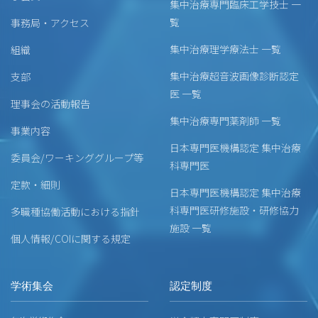
集中治療専門臨床工学技士 一
覧
事務局・アクセス
集中治療理学療法士 一覧
組織
集中治療超音波画像診断認定
支部
医 一覧
理事会の活動報告
集中治療専門薬剤師 一覧
事業内容
日本専門医機構認定 集中治療
委員会/ワーキンググループ等
科専門医
定款・細則
日本専門医機構認定 集中治療
科専門医研修施設・研修協力
多職種協働活動における指針
施設 一覧
個人情報/COIに関する規定
学術集会
認定制度