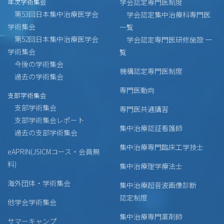
年次学術集会
学会認定専門医制度
第53回日本集中治療医学会
学会認定集中治療科専門医
学術集会
一覧
第52回日本集中治療医学会
学会認定専門医研修施設 一
学術集会
覧
今後の学術集会
機構認定専門医制度
過去の学術集会
専門医動向
支部学術集会
支部学術集会
専門医共通講習
支部学術集会レポート
集中治療認証看護師
過去の支部学術集会
集中治療専門臨床工学技士
eAPRIN(JSICMコース・会員無
料)
集中治療理学療法士
海外団体・学術集会
集中治療超音波画像診断
認定制度
他学会学術集会
集中治療専門薬剤師
サマーキャンプ