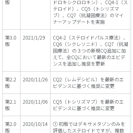
版
ドロキシクロロキン）、CQ4-1（ス
テロイド）、CQ5（トシリズマ
ブ）、CQ7（抗凝固療法）のマイ
ナーアップデートを実施
第3.0
2021/1/29
CQ4-2（ステロイドパルス療法）、
版
CQ6（シクレソニド）、CQ7（抗凝
固療法）の３つの新規CQ追加に加
えて、全CQにおいて最新のエビデ
ンスを追加し推奨を更新
第2.2
2020/11/26
CQ2（レムデシビル）を最新のエ
版
ビデンスに基づく推奨に変更
第2.1
2020/11/06
CQ5（トシリズマブ）を最新のエ
版
ビデンスに基づく推奨に変更
第2.0
2020/10/14
① 初版ではデキサメタゾンのみを
版
評価したステロイドですが、複数