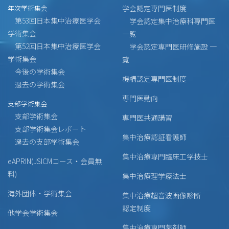
年次学術集会
学会認定専門医制度
第53回日本集中治療医学会
学会認定集中治療科専門医
学術集会
一覧
第52回日本集中治療医学会
学会認定専門医研修施設 一
学術集会
覧
今後の学術集会
機構認定専門医制度
過去の学術集会
専門医動向
支部学術集会
支部学術集会
専門医共通講習
支部学術集会レポート
集中治療認証看護師
過去の支部学術集会
集中治療専門臨床工学技士
eAPRIN(JSICMコース・会員無
料)
集中治療理学療法士
海外団体・学術集会
集中治療超音波画像診断
認定制度
他学会学術集会
集中治療専門薬剤師