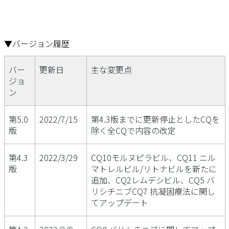
▼バージョン履歴
バー
更新日
主な変更点
ジョ
ン
第5.0
2022/7/15
第4.3版までに更新停止としたCQを
版
除く全CQで内容の改定
第4.3
2022/3/29
CQ10モルヌピラビル、CQ11 ニル
版
マトレルビル/リトナビルを新たに
追加、CQ2レムデシビル、CQ5 バ
リシチニブCQ7 抗凝固療法に関し
てアップデート