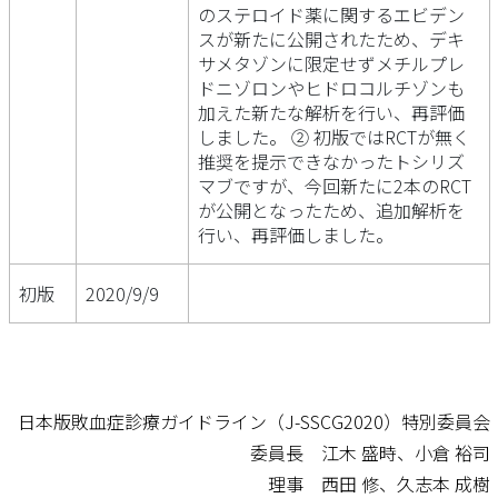
のステロイド薬に関するエビデン
スが新たに公開されたため、デキ
サメタゾンに限定せずメチルプレ
ドニゾロンやヒドロコルチゾンも
加えた新たな解析を行い、再評価
しました。 ② 初版ではRCTが無く
推奨を提示できなかったトシリズ
マブですが、今回新たに2本のRCT
が公開となったため、追加解析を
行い、再評価しました。
初版
2020/9/9
日本版敗血症診療ガイドライン（J-SSCG2020）特別委員会
委員長 江木 盛時、小倉 裕司
理事 西田 修、久志本 成樹