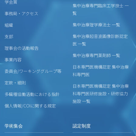
学会賞
集中治療専門臨床工学技士 一
覧
事務局・アクセス
集中治療理学療法士 一覧
組織
集中治療超音波画像診断認定
支部
医 一覧
理事会の活動報告
集中治療専門薬剤師 一覧
事業内容
日本専門医機構認定 集中治療
委員会/ワーキンググループ等
科専門医
定款・細則
日本専門医機構認定 集中治療
科専門医研修施設・研修協力
多職種協働活動における指針
施設 一覧
個人情報/COIに関する規定
学術集会
認定制度