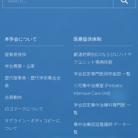
本学会について
医療提供体制
理事長挨拶
都道府県別ICUならびにハイケ
アユニット等病床数
学会概要・沿革
学会認定専門医研修施設 一覧
歴代理事長・歴代学術集会会
長
小児集中治療室 (Pediatric
Intensive Care Unit)
会員動向
学会認定集中治療科専門医 一
ロゴマークについて
覧
タグライン・ボディコピーに
集中治療認証看護師 データ一
ついて
覧