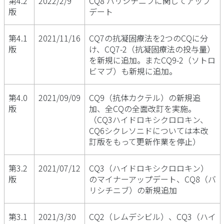
第4.2
2022/2/9
CQ8 バリシチニブに関してアップ
版
デート
第4.1
2021/11/16
CQ7の抗凝固療法を2つのCQに分
版
け、CQ7-2（抗凝固療法の投与量）
を新規に追加。またCQ9-2（ソトロ
ビマブ）も新規に追加。
第4.0
2021/09/09
CQ9（抗体カクテル）の新規追
版
加、全CQの全面改訂を実施。
（CQ3ハイドロキシクロロキン、
CQ6シクレソニドについては本改
訂版をもって更新作業を停止）
第3.2
2021/07/12
CQ3（ハイドロキシクロロキン）
版
のマイナーアップデート、CQ8（バ
リシチニブ）の新規追加
第3.1
2021/3/30
CQ2（レムデシビル）、CQ3（ハイ