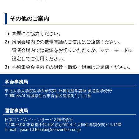
その他のご案内
1）
禁煙にご協力ください。
2）
講演会場内での携帯電話のご使用はご遠慮ください。
講演会場内では電源をお切りいただくか、マナーモードに
設定してご使用ください。
3）
学術集会会場内での録音・撮影・録画はご遠慮ください。
学会事務局
東北大学大学院医学系研究科 外科病態学講座 救急医学分野
〒980-8574 宮城県仙台市青葉区星陵町1丁目1番
運営事務局
日本コンベンションサービス株式会社
〒100-0013 東京都千代田区霞が関1-4-2 大同生命霞が関ビル14階
E-mail :
jsicm10-tohoku@convention.co.jp