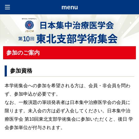
menu
HOME
参加のご案内
ごあいさつ
参加資格
開催概要
本学術集会への参加を希望される方は、会員・非会員を問わ
学術プログラム
NEW
ず、参加申込が必要です。
なお、一般演題の筆頭発表者は日本集中治療医学会の会員に
演題募集のご案内
限ります。未入会の方は必ず入会してください。日本集中治
療医学会 第10回東北支部学術集会に参加いただくと、後日 学
参加申込のご案内
NEW
会参加単位が付与されます。
参加のご案内