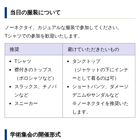
当日の服装について
座長・審査員・演者へのご案内
ノーネクタイ、カジュアルな服装で参加してください。
ハンズオンセミナーのご案内
NEW
Tシャツでの参加を歓迎いたします。
ワークショップ開催のご案内
NEW
推奨
避けていただきたいもの
会場のご案内
Tシャツ
タンクトップ
襟付きのトップス
（ジャケットの下にインナ
協賛・寄付のお申込み
（ポロシャツなど）
ーとして着るのは可）
スラックス、チノパ
ショートパンツ、ダメージ
ンなど
デニムやサンダルなど
スニーカー
※ノーネクタイを推奨いた
します。
学術集会の開催形式