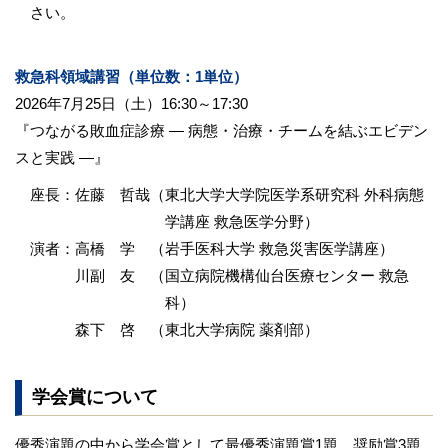
さい。
救急科領域講習（単位数：1単位）
2026年7月25日（土）16:30～17:30
『つながる敗血症診療 ― 病態・治療・チームを結ぶエビデン
スと実践 ―』
座長：
佐藤 哲哉
（東北大学大学院医学系研究科 外科病態
学講座 救急医学分野）
演者：
高橋 学
（岩手医科大学 救急災害医学講座）
川副 友
（国立病院機構仙台医療センター 救急
科）
森下 啓
（東北大学病院 薬剤部）
学会賞について
優秀演題の中から学会賞として最優秀演題賞1題、奨励賞3題