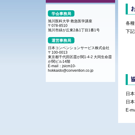
学会事務局
旭川医科大学 救急医学講座
各種
〒078-8510
旭川市緑が丘東2条1丁目1番1号
下記
運営事務局
日本コンベンションサービス株式会社
〒100-0013
東京都千代田区霞が関1-4-2 大同生命霞
が関ビル14階
E-mail：
jsicm10-
hokkaido@convention.co.jp
日本
日本
E-m