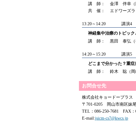
講 師：
金澤 伴幸（
共 催：
エドワーズラ
13:20～14:20
講演4
神経集中治療のトピック
講 師：
黒田 泰弘（
14:20～15:20
講演5
どこまで分かった？重症
講 師：
鈴木 聡（岡
お問合せ先
株式会社キョードープラス
〒701-0205 岡山市南区妹尾2
TEL：086-250-7681 FAX：0
E-mail:
jsicm-cs7@kwcs.jp