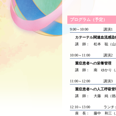
プログラム（予定）
9:00～10:00
講演1
カテーテル関連血流感染
講 師：
松本 聡（山
10:00～11:00
講演2
重症患者への栄養管理
講 師：
南 ゆかり（
11:00～12:00
講演3
重症患者への人工呼吸管
講 師：
大藤 純（徳
12:10～13:00
ランチ
座 長：
藤中 和三（