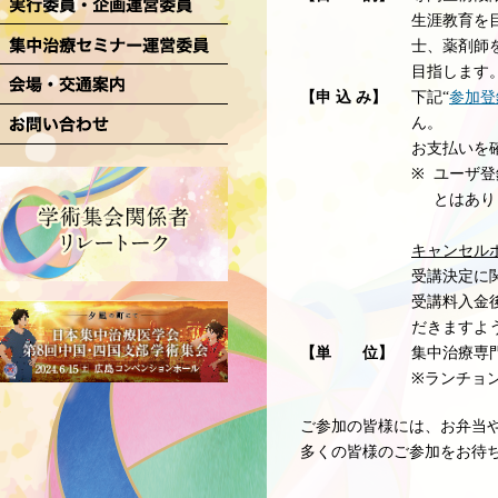
生涯教育を
士、薬剤師
目指します
【申 込 み】
下記“
参加登
ん。
お支払いを
※
ユーザ登
とはあり
キャンセル
受講決定に
受講料⼊⾦
だきますよ
【単 位】
集中治療専
※ランチョ
ご参加の皆様には、お弁当
多くの皆様のご参加をお待