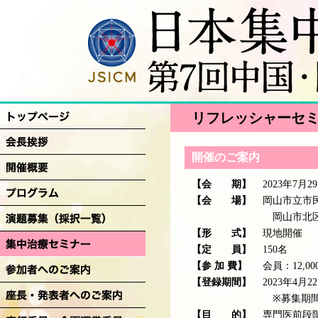
リフレッシャーセ
開催のご案内
【会 期】
2023年7月2
【会 場】
岡山市立市
岡山市北区
【形 式】
現地開催
【定 員】
150名
【参 加 費】
会員：12,
【登録期間】
2023年4月
※募集期間
【目 的】
専門医前段