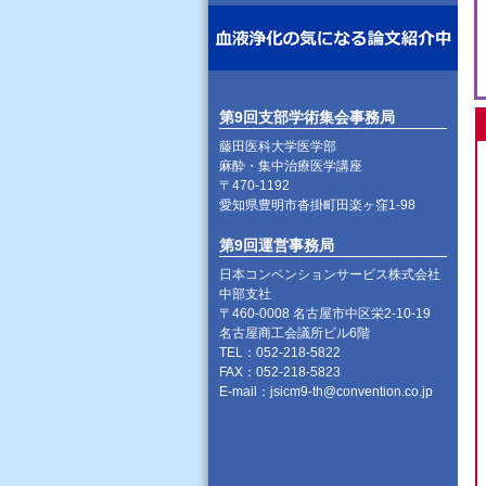
第9回支部学術集会事務局
藤田医科大学医学部
麻酔・集中治療医学講座
〒470-1192
愛知県豊明市沓掛町田楽ヶ窪1-98
第9回運営事務局
日本コンベンションサービス株式会社
中部支社
〒460-0008 名古屋市中区栄2-10-19
名古屋商工会議所ビル6階
TEL：052-218-5822
FAX：052-218-5823
E-mail：
jsicm9-th@convention.co.jp