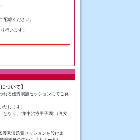
。
ご配慮ください。
通り行います。
出について】
われる優秀演題セッションにてご発
いたします。
となり、“集中治療甲子園”（各支
5優秀演題賞セッションを設けま
候補演題外の中からノミネートし、