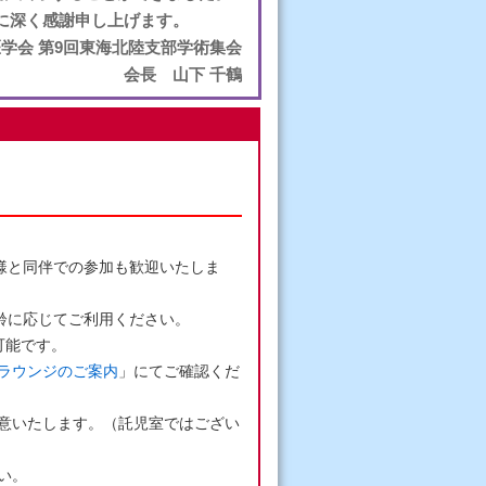
に深く感謝申し上げます。
医学会
第9回東海北陸支部学術集会
会長 山下 千鶴
様と同伴での参加も歓迎いたしま
齢に応じてご利用ください。
可能です。
ラウンジのご案内
」にてご確認くだ
意いたします。（託児室ではござい
い。