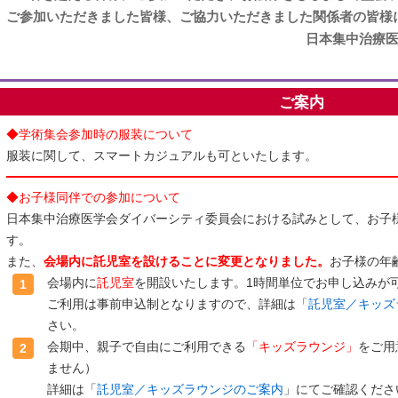
ご参加いただきました皆様、ご協力いただきました関係者の皆様
日本集中治療
ご案内
◆学術集会参加時の服装について
服装に関して、スマートカジュアルも可といたします。
◆お子様同伴での参加について
日本集中治療医学会ダイバーシティ委員会における試みとして、お子
す。
また、
会場内に託児室を設けることに変更となりました。
お子様の年
会場内に
託児室
を開設いたします。1時間単位でお申し込みが
1
ご利用は事前申込制となりますので、詳細は「
託児室／キッズ
さい。
会期中、親子で自由にご利用できる
「キッズラウンジ」
をご用
2
ません）
詳細は「
託児室／キッズラウンジのご案内
」にてご確認くださ