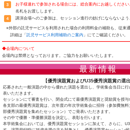
お子様連れで参加される場合には、総合案内にお越しください
3
名札をお渡しします。
講演会場へのご参加は、セッション進行の妨げにならないよう
4
※外部の託児サービスを利用された場合の利用料金の補助も、従来
詳細は「
託児サービス利用補助のご案内
」にてご確認ください。
◆会場内について
会場内は禁煙となっております。ご協力をお願いいたします。
最新情報
【優秀演題賞およびU35優秀演題賞の選
応募された一般演題の中から優れた演題を選出し、学術集会当日に行
表いただきます。
セッションにて審査を行い、閉会式にて最優秀演題賞と奨励賞を授与
各支部の最優秀演題賞は、次年度の年次学術集会に招待（参加費無料）
部優秀演題賞を集めたセッション）でご発表いただきます。
その中で優勝・準優勝演題を決定し、表彰を行います。
本学術集会においては、優秀演題賞セッションに加えて、さらに、U3
す。演題登録時に35歳未満の方を対象とし、優秀演題賞セッション